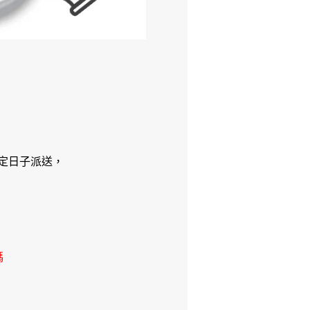
定日子派送，
碼