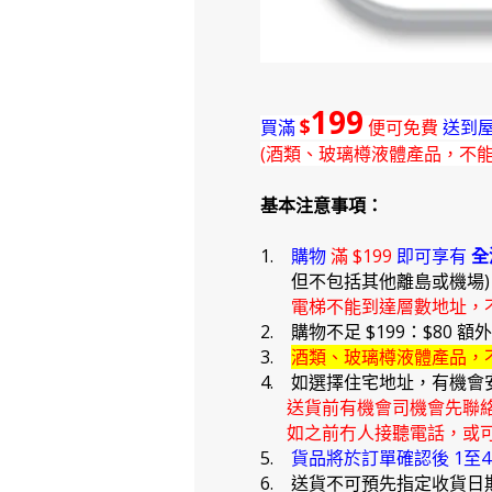
199
$
買滿
便可免費
送到屋
(酒類、玻璃樽液體產品，不
基本注意事項：
1.
購物
滿 $199
即可享有
全
但不包括其他離島或機場
電梯不能到達層數地址，
2. 購物不足 $199：$80 額
3.
酒類、玻璃樽液體產品，
4. 如選擇住宅地址，有機會
送貨前有機會司機會先聯
如之前冇人接聽電話，或可
5.
貨品將於訂單確認後 1至
6. 送貨不可預先指定收貨日