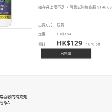
如存貨上限不足 ，可嘗試聯絡客服 9146 68
送貨
出貨方式
HK$
154
定價
HK$
129
16 % off
價錢
已售罄
常喜歡的補充劑
他命A