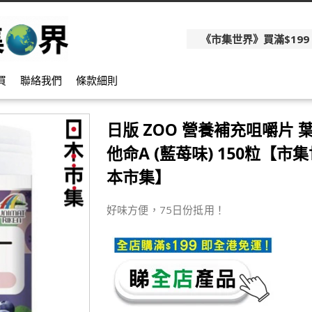
《市集世界》買滿$199
買
聯絡我們
條款細則
日版 ZOO 營養補充咀嚼片 
他命A (藍苺味) 150粒【市集
本市集】
好味方便，75日份抵用！