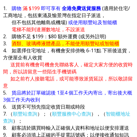
1.
購物
滿 $199
即可享有
全港免費送貨服務
(適用於住宅/
工商地址，包括東涌及愉景灣在指定日子派送，
但不包括其他離島或機場)
或使用順豐站及智能櫃
電梯不能到達層數地址，不設派送
2. 購物不足 $199：$80 額外運費 (或另外註明)
3.
酒類、玻璃樽液體產品，不能使用順豐站或智能櫃
4. 如選擇住宅地址，有機會安排傍晚 6-11點 下班後送貨，
方便屋企有人收貨
送貨前有機會司機會先聯絡客人，確定大家方便的收貨時
間，所以請留意一些陌生手機號碼
如之前冇人接聽電話，或可能導致派貨延誤，所以敬請留
意
5.
貨品將於訂單確認後 1至4 個工作天內寄出，寄出後大概
3個工作天內收到
6. 送貨不可預先指定收貨日期或時段
7. （
順豐站查詢
）；（
順豐服務中心查詢
），（
智能櫃地址
查詢
）；
8. 顧客請於購買時輸入正確個人資料和地址以便安排運送
9. 顧客必須填上正確的手提電話號碼；以便接收通知短訊