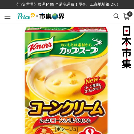
《市集世界》買滿$199 全港免運費！屋企、工商地址都 OK！
0
已加入購物車
查看