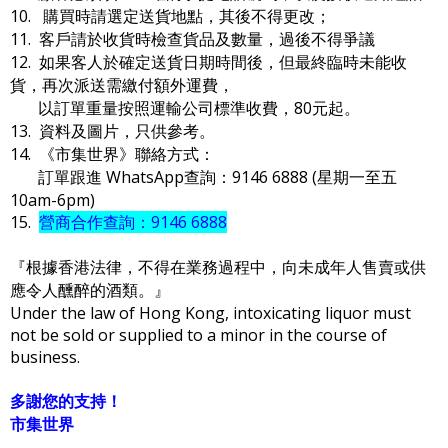
10. 購買時請選定送貨地點，其後不得更改；
11. 客戶請於收貨時檢查貨品及數量，過後不得爭議
12. 如果客人於確定送貨日期時間後，但最終臨時未能收
貨，再次派送需繳付額外運費，
以訂單重量按照運輸公司標準收費，80元起。
13. 資料及圖片，只供參考。
14. 《市集世界》聯絡方式：
訂單跟進 WhatsApp查詢：9146 6888 (星期一至五
10am-6pm)
15.
營商合作查詢：9146 6888
『根據香港法律，不得在業務過程中，向未成年人售賣或供
應令人醺醉的酒類。』
Under the law of Hong Kong, intoxicating liquor must
not be sold or supplied to a minor in the course of
business.
多謝您的支持！
市集世界