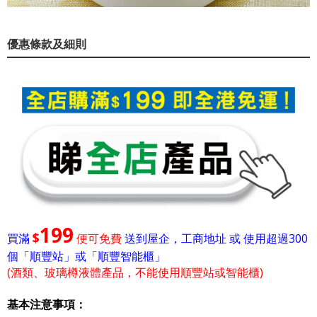
優惠條款及細則
199
$
買滿
便可免費
送到屋企，工商地址 或 使用超過300
個「順豐站」或「順豐智能櫃」
(酒類、玻璃樽液體產品，不能使用順豐站或智能櫃)
基本注意事項：