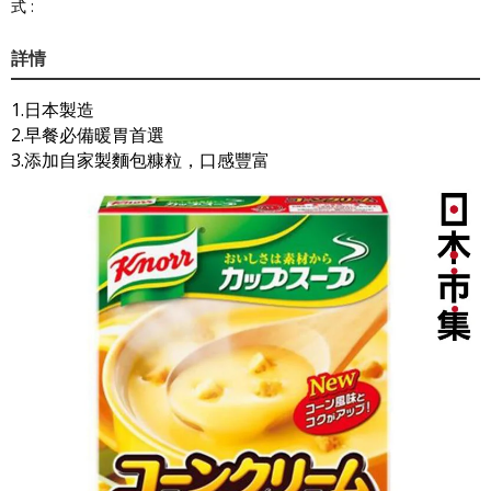
式 :
詳情
1.日本製造
2.早餐必備暖胃首選
3.添加自家製麵包糠粒，口感豐富