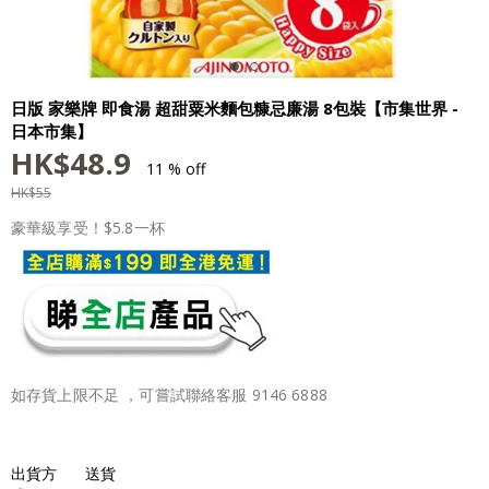
日版 家樂牌 即食湯 超甜粟米麵包糠忌廉湯 8包裝【市集世界 -
日本市集】
HK$
48.9
11 % off
HK$
55
豪華級享受！$5.8一杯
如存貨上限不足 ，可嘗試聯絡客服 9146 6888
出貨方
送貨