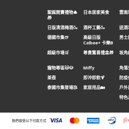
聖誕開賣禮物🎄
日本居家美食
雲南
🎁
日版清酒梅酒🍶
酒杯工藝🍶
送酒
德國市集🍺
高級日版
男士
Calbee+ 卡樂B
超級市場🛒
尊貴驚喜禮盒🎁
坂角
寵物專區🐱🐶
Miffy
角落
茶壺
即沖即飲🍹
防疫
泰國市集登場🥻
家居用品🏡
戶外用
特色
我們接受以下付款方式