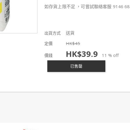
如存貨上限不足 ，可嘗試聯絡客服 9146 68
送貨
出貨方式
HK$
45
定價
HK$
39.9
11 % off
價錢
已售罄