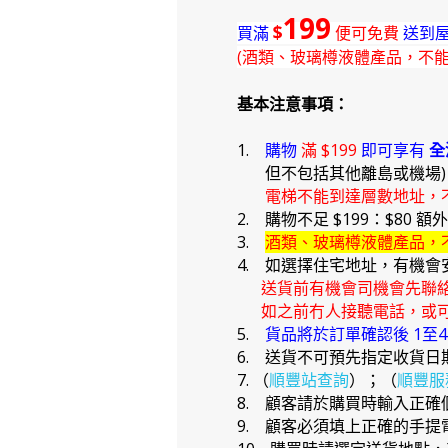
199
$
買滿
便可免費
送到屋
(酒類、玻璃樽液體產品，不
基本注意事項：
1.
購物
滿 $199
即可享有
全
但不包括其他離島或機場
電梯不能到達層數地址，
2. 購物不足 $199：$80 額
3.
酒類、玻璃樽液體產品，
4. 如選擇住宅地址，有機會
送貨前有機會司機會先聯
如之前冇人接聽電話，或可
5.
貨品將於訂單確認後 1至
6. 送貨不可預先指定收貨日
7. （
順豐站查詢
）；（
順豐服
8. 顧客請於購買時輸入正
9. 顧客必須填上正確的手