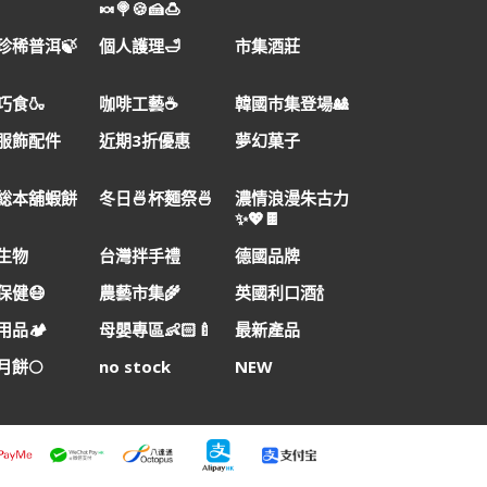
🍬🍭🍪🍰🍮
珍稀普洱🍃
個人護理🛁
市集酒莊
巧食🍶
咖啡工藝☕
韓國巿集登場🎎
服飾配件
近期3折優惠
夢幻菓子
総本舖蝦餅
冬日🍜杯麵祭🍜
濃情浪漫朱古力
✨💖🍫
生物
台灣拌手禮
德國品牌
保健😷
農藝市集🌾
英國利口酒🍾
品🏕️
母嬰專區👶🏻🍼
最新產品
月餅🌕
no stock
NEW