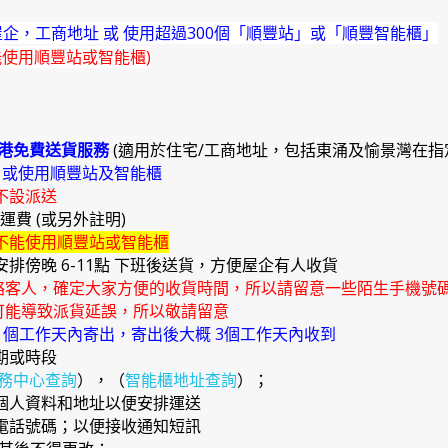
企，工商地址 或 使用超過300個「順豐站」或「順豐智能櫃」
能使用順豐站或智能櫃)
港免費送貨服務
(適用於住宅/工商地址，包括東涌及愉景灣在指
)
或使用順豐站及智能櫃
不設派送
外運費 (或另外註明)
不能使用順豐站或智能櫃
安排傍晚 6-11點 下班後送貨，方便屋企有人收貨
絡客人，確定大家方便的收貨時間，所以請留意一些陌生手機號
能導致派貨延誤，所以敬請留意
4 個工作天內寄出，寄出後大概 3個工作天內收到
期或時段
務中心查詢
），（
智能櫃地址查詢
）；
確個人資料和地址以便安排運送
提電話號碼；以便接收通知短訊