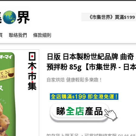
《市集世界》買滿$199
買
聯絡我們
條款細則
日版 日本製粉世紀品牌 曲奇
預拌粉 85g【市集世界 - 日
自家烘焙 健康輕鬆多樂趣！
如存貨上限不足 ，可嘗試聯絡客服 9146 68