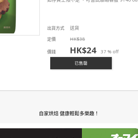
送貨
出貨方式
HK$
38
定價
HK$
24
37 % off
價錢
已售罄
自家烘焙 健康輕鬆多樂趣！