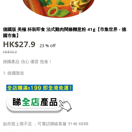
德國版 美極 杯裝即食 法式雞肉闊條麵意粉 41g【市集世界 - 德
國市集】
HK$
27.9
23 % off
HK$
36.3
德國產品 信心 優質 抵食！
1. 德國製造
如存貨上限不足 ，可嘗試聯絡客服 9146 6888