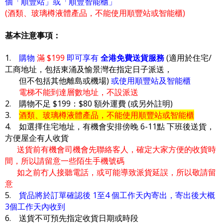
個「順豐站」或「順豐智能櫃」
(酒類、玻璃樽液體產品，不能使用順豐站或智能櫃)
基本注意事項：
1.
購物
滿 $199
即可享有
全港免費送貨服務
(適用於住宅/
工商地址，包括東涌及愉景灣在指定日子派送，
但不包括其他離島或機場)
或使用順豐站及智能櫃
電梯不能到達層數地址，不設派送
2. 購物不足 $199：$80 額外運費 (或另外註明)
3.
酒類、玻璃樽液體產品，不能使用順豐站或智能櫃
4. 如選擇住宅地址，有機會安排傍晚 6-11點 下班後送貨，
方便屋企有人收貨
送貨前有機會司機會先聯絡客人，確定大家方便的收貨時
間，所以請留意一些陌生手機號碼
如之前冇人接聽電話，或可能導致派貨延誤，所以敬請留
意
5.
貨品將於訂單確認後 1至4 個工作天內寄出，寄出後大概
3個工作天內收到
6. 送貨不可預先指定收貨日期或時段