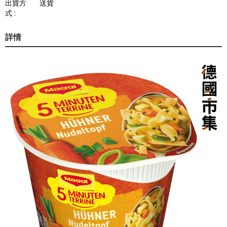
出貨方
送貨
式 :
詳情