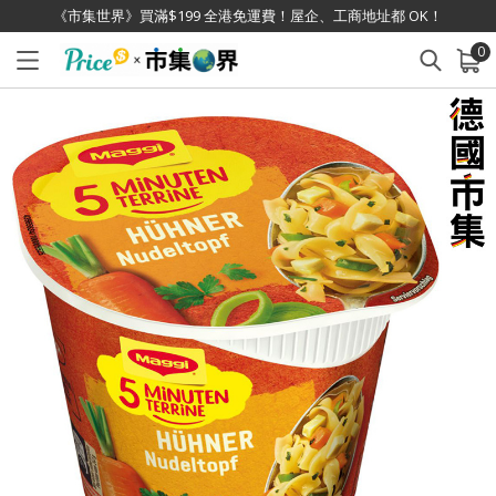
《市集世界》買滿$199 全港免運費！屋企、工商地址都 OK！
0
已加入購物車
查看