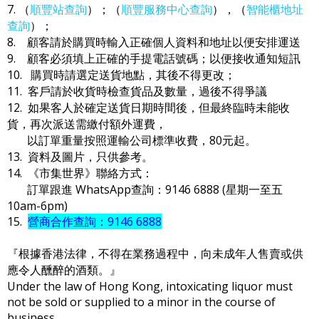
7. （
順豐站查詢
）；（
順豐服務中心查詢
），（
智能櫃地址
查詢
）；
8. 顧客請於購買時輸入正確個人資料和地址以便安排運送
9. 顧客必須填上正確的手提電話號碼；以便接收通知短訊
10. 購買時請選定送貨地點，其後不得更改；
11. 客戶請於收貨時檢查貨品及數量，過後不得爭議
12. 如果客人於確定送貨日期時間後，但最終臨時未能收
貨，再次派送需繳付額外運費，
以訂單重量按照運輸公司標準收費，80元起。
13. 資料及圖片，只供參考。
14. 《市集世界》聯絡方式：
訂單跟進 WhatsApp查詢：9146 6888 (星期一至五
10am-6pm)
15.
營商合作查詢：9146 6888
『根據香港法律，不得在業務過程中，向未成年人售賣或供
應令人醺醉的酒類。』
Under the law of Hong Kong, intoxicating liquor must
not be sold or supplied to a minor in the course of
business.