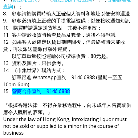
查詢
）；
8. 顧客請於購買時輸入正確個人資料和地址以便安排運送
9. 顧客必須填上正確的手提電話號碼；以便接收通知短訊
10. 購買時請選定送貨地點，其後不得更改；
11. 客戶請於收貨時檢查貨品及數量，過後不得爭議
12. 如果客人於確定送貨日期時間後，但最終臨時未能收
貨，再次派送需繳付額外運費，
以訂單重量按照運輸公司標準收費，80元起。
13. 資料及圖片，只供參考。
14. 《市集世界》聯絡方式：
訂單跟進 WhatsApp查詢：9146 6888 (星期一至五
10am-6pm)
15.
營商合作查詢：9146 6888
『根據香港法律，不得在業務過程中，向未成年人售賣或供
應令人醺醉的酒類。』
Under the law of Hong Kong, intoxicating liquor must
not be sold or supplied to a minor in the course of
business.