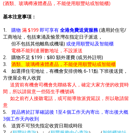
(酒類、玻璃樽液體產品，不能使用順豐站或智能櫃)
基本注意事項：
1.
購物
滿 $199
即可享有
全港免費送貨服務
(適用於住宅/
工商地址，包括東涌及愉景灣在指定日子派送，
但不包括其他離島或機場)
或使用順豐站及智能櫃
電梯不能到達層數地址，不設派送
2. 購物不足 $199：$80 額外運費 (或另外註明)
3.
酒類、玻璃樽液體產品，不能使用順豐站或智能櫃
4. 如選擇住宅地址，有機會安排傍晚 6-11點 下班後送貨，
方便屋企有人收貨
送貨前有機會司機會先聯絡客人，確定大家方便的收貨時
間，所以請留意一些陌生手機號碼
如之前冇人接聽電話，或可能導致派貨延誤，所以敬請留
意
5.
貨品將於訂單確認後 1至4 個工作天內寄出，寄出後大概
3個工作天內收到
6. 送貨不可預先指定收貨日期或時段
7. （
順豐站查詢
）；（
順豐服務中心查詢
），（
智能櫃地址