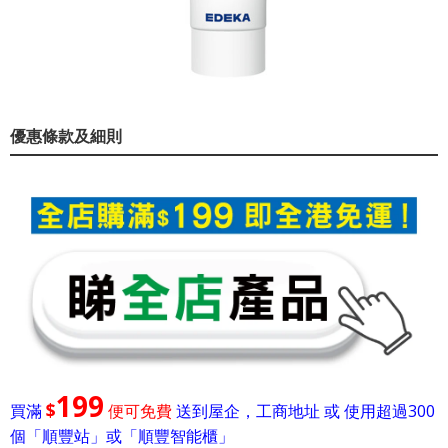
優惠條款及細則
199
$
買滿
便可免費
送到屋企，工商地址 或 使用超過300
個「順豐站」或「順豐智能櫃」