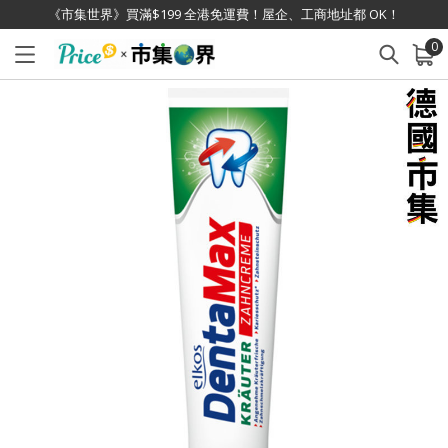
《市集世界》買滿$199 全港免運費！屋企、工商地址都 OK！
0
已加入購物車
查看