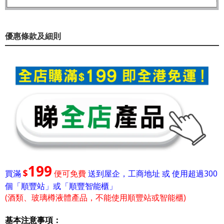
優惠條款及細則
199
$
買滿
便可免費
送到屋企，工商地址 或 使用超過300
個「順豐站」或「順豐智能櫃」
(酒類、玻璃樽液體產品，不能使用順豐站或智能櫃)
基本注意事項：