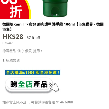
德國版Kamill 卡蜜兒 經典護甲護手霜 100ml【市集世界 - 德國
市集】
HK$
28
37 % off
HK$
44.1
德國產品 信心 優質 抵用！
1. 德國製造
如存貨上限不足 ，可嘗試聯絡客服 9146 6888