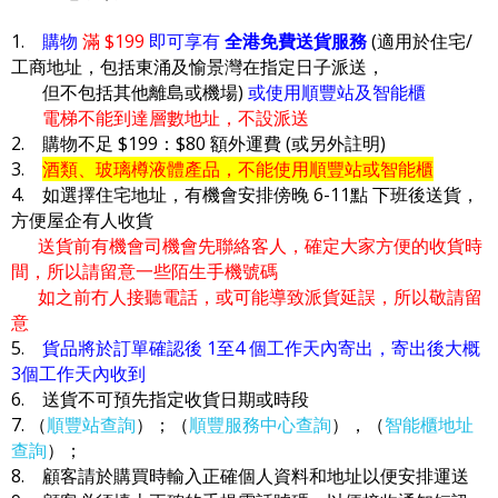
1.
購物
滿 $199
即可享有
全港免費送貨服務
(適用於住宅/
工商地址，包括東涌及愉景灣在指定日子派送，
但不包括其他離島或機場)
或使用順豐站及智能櫃
電梯不能到達層數地址，不設派送
2. 購物不足 $199：$80 額外運費 (或另外註明)
3.
酒類、玻璃樽液體產品，不能使用順豐站或智能櫃
4. 如選擇住宅地址，有機會安排傍晚 6-11點 下班後送貨，
方便屋企有人收貨
送貨前有機會司機會先聯絡客人，確定大家方便的收貨時
間，所以請留意一些陌生手機號碼
如之前冇人接聽電話，或可能導致派貨延誤，所以敬請留
意
5.
貨品將於訂單確認後 1至4 個工作天內寄出，寄出後大概
3個工作天內收到
6. 送貨不可預先指定收貨日期或時段
7. （
順豐站查詢
）；（
順豐服務中心查詢
），（
智能櫃地址
查詢
）；
8. 顧客請於購買時輸入正確個人資料和地址以便安排運送