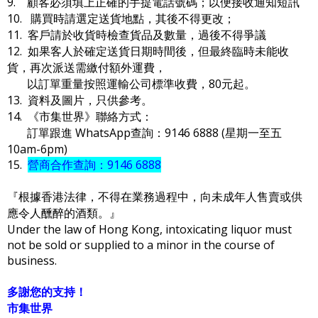
9. 顧客必須填上正確的手提電話號碼；以便接收通知短訊
10. 購買時請選定送貨地點，其後不得更改；
11. 客戶請於收貨時檢查貨品及數量，過後不得爭議
12. 如果客人於確定送貨日期時間後，但最終臨時未能收
貨，再次派送需繳付額外運費，
以訂單重量按照運輸公司標準收費，80元起。
13. 資料及圖片，只供參考。
14. 《市集世界》聯絡方式：
訂單跟進 WhatsApp查詢：9146 6888 (星期一至五
10am-6pm)
15.
營商合作查詢：9146 6888
『根據香港法律，不得在業務過程中，向未成年人售賣或供
應令人醺醉的酒類。』
Under the law of Hong Kong, intoxicating liquor must
not be sold or supplied to a minor in the course of
business.
多謝您的支持！
市集世界