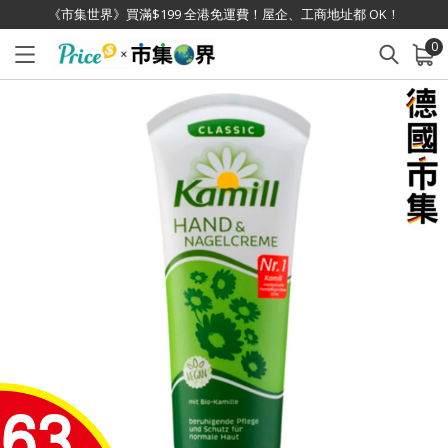
《市集世界》買滿$199 全港免運費！屋企、工商地址都 OK！
0
已加入購物車
查看