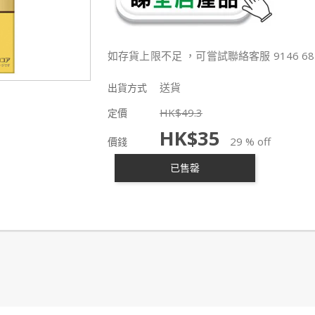
如存貨上限不足 ，可嘗試聯絡客服 9146 68
送貨
出貨方式
HK$
49.3
定價
HK$
35
29 % off
價錢
已售罄