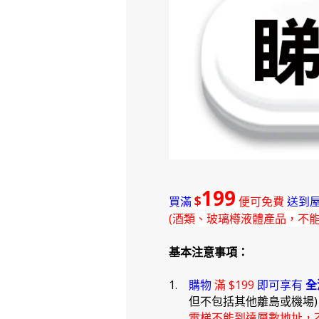
199
$
買滿
便可免費
送到屋
(酒類、玻璃樽液體產品，不
基本注意事項：
1.
購物
滿 $199
即可享有
全
但不包括其他離島或機場
電梯不能到達層數地址，