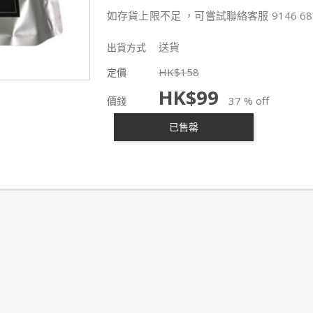
如存貨上限不足 ，可嘗試聯絡客服 9146 68
送貨
出貨方式
HK$
158
定價
HK$
99
37 % off
價錢
已售罄