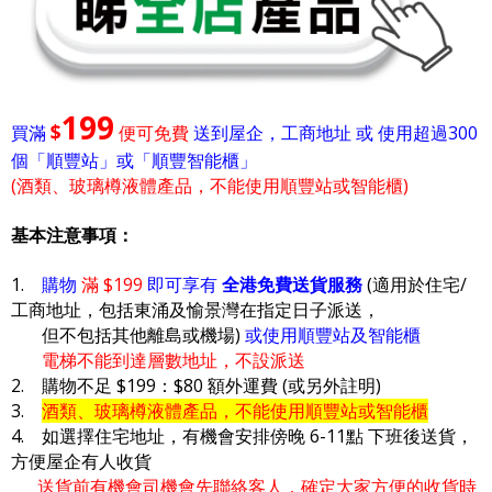
199
$
買滿
便可免費
送到屋企，工商地址 或 使用超過300
個「順豐站」或「順豐智能櫃」
(酒類、玻璃樽液體產品，不能使用順豐站或智能櫃)
基本注意事項：
1.
購物
滿 $199
即可享有
全港免費送貨服務
(適用於住宅/
工商地址，包括東涌及愉景灣在指定日子派送，
但不包括其他離島或機場)
或使用順豐站及智能櫃
電梯不能到達層數地址，不設派送
2. 購物不足 $199：$80 額外運費 (或另外註明)
3.
酒類、玻璃樽液體產品，不能使用順豐站或智能櫃
4. 如選擇住宅地址，有機會安排傍晚 6-11點 下班後送貨，
方便屋企有人收貨
送貨前有機會司機會先聯絡客人，確定大家方便的收貨時