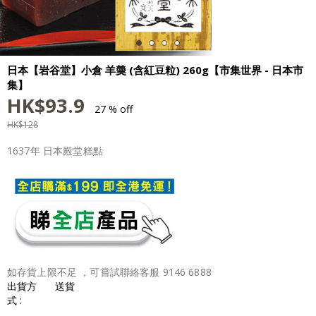
日本【岩谷堂】小倉 羊羮 (含紅豆粒) 260g【市集世界 - 日本市
集】
HK$
93.9
27 % off
HK$
128
1637年 日本殿堂糕點
如存貨上限不足 ，可嘗試聯絡客服 9146 6888
出貨方
送貨
式 :