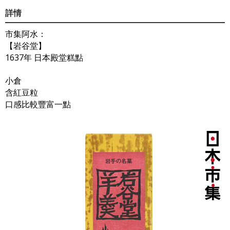
詳情
市集阿水：
【岩谷堂】
1637年 日本殿堂糕點
小倉
含紅豆粒
口感比較豐富一點