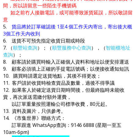
間，所以請留意一些陌生手機號碼
如之前冇人接聽電話，或可能導致派貨延誤，所以敬請留
意
5.
貨品將於訂單確認後 1至4 個工作天內寄出，寄出後大概
3個工作天內收到
6. 送貨不可預先指定收貨日期或時段
7. （
順豐站查詢
）；（
順豐服務中心查詢
），（
智能櫃地址
查詢
）；
8. 顧客請於購買時輸入正確個人資料和地址以便安排運送
9. 顧客必須填上正確的手提電話號碼；以便接收通知短訊
10. 購買時請選定送貨地點，其後不得更改；
11. 客戶請於收貨時檢查貨品及數量，過後不得爭議
12. 如果客人於確定送貨日期時間後，但最終臨時未能收
貨，再次派送需繳付額外運費，
以訂單重量按照運輸公司標準收費，80元起。
13. 資料及圖片，只供參考。
14. 《市集世界》聯絡方式：
訂單跟進 WhatsApp查詢：9146 6888 (星期一至五
10am-6pm)