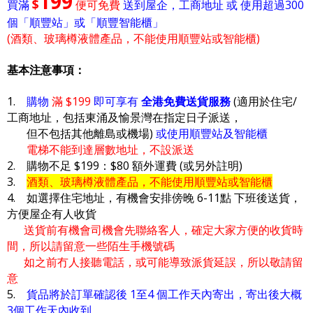
199
$
買滿
便可免費
送到屋企，工商地址 或 使用超過300
個「順豐站」或「順豐智能櫃」
(酒類、玻璃樽液體產品，不能使用順豐站或智能櫃)
基本注意事項：
1.
購物
滿 $199
即可享有
全港免費送貨服務
(適用於住宅/
工商地址，包括東涌及愉景灣在指定日子派送，
但不包括其他離島或機場)
或使用順豐站及智能櫃
電梯不能到達層數地址，不設派送
2. 購物不足 $199：$80 額外運費 (或另外註明)
3.
酒類、玻璃樽液體產品，不能使用順豐站或智能櫃
4. 如選擇住宅地址，有機會安排傍晚 6-11點 下班後送貨，
方便屋企有人收貨
送貨前有機會司機會先聯絡客人，確定大家方便的收貨時
間，所以請留意一些陌生手機號碼
如之前冇人接聽電話，或可能導致派貨延誤，所以敬請留
意
5.
貨品將於訂單確認後 1至4 個工作天內寄出，寄出後大概
3個工作天內收到