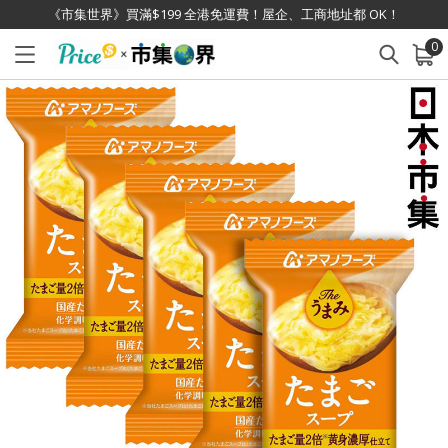
《市集世界》買滿$199 全港免運費！屋企、工商地址都 OK！
0
已加入購物車
查看