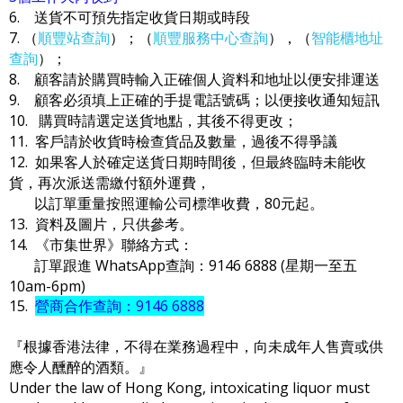
6. 送貨不可預先指定收貨日期或時段
7. （
順豐站查詢
）；（
順豐服務中心查詢
），（
智能櫃地址
查詢
）；
8. 顧客請於購買時輸入正確個人資料和地址以便安排運送
9. 顧客必須填上正確的手提電話號碼；以便接收通知短訊
10. 購買時請選定送貨地點，其後不得更改；
11. 客戶請於收貨時檢查貨品及數量，過後不得爭議
12. 如果客人於確定送貨日期時間後，但最終臨時未能收
貨，再次派送需繳付額外運費，
以訂單重量按照運輸公司標準收費，80元起。
13. 資料及圖片，只供參考。
14. 《市集世界》聯絡方式：
訂單跟進 WhatsApp查詢：9146 6888 (星期一至五
10am-6pm)
15.
營商合作查詢：9146 6888
『根據香港法律，不得在業務過程中，向未成年人售賣或供
應令人醺醉的酒類。』
Under the law of Hong Kong, intoxicating liquor must