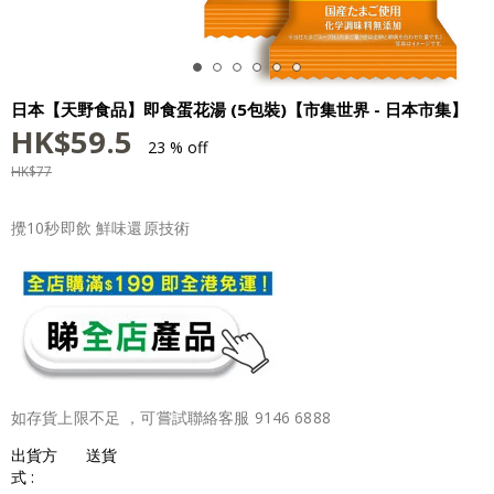
日本【天野食品】即食蛋花湯 (5包裝)【市集世界 - 日本市集】
HK$
59.5
23 % off
HK$
77
攪10秒即飲 鮮味還原技術
如存貨上限不足 ，可嘗試聯絡客服 9146 6888
出貨方
送貨
式 :