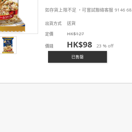
如存貨上限不足 ，可嘗試聯絡客服 9146 68
送貨
出貨方式
HK$
127
定價
HK$
98
23 % off
價錢
已售罄