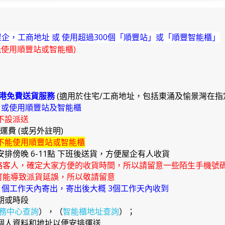
企，工商地址 或 使用超過300個「順豐站」或「順豐智能櫃」
能使用順豐站或智能櫃)
港免費送貨服務
(適用於住宅/工商地址，包括東涌及愉景灣在指
)
或使用順豐站及智能櫃
不設派送
外運費 (或另外註明)
不能使用順豐站或智能櫃
安排傍晚 6-11點 下班後送貨，方便屋企有人收貨
絡客人，確定大家方便的收貨時間，所以請留意一些陌生手機號
能導致派貨延誤，所以敬請留意
4 個工作天內寄出，寄出後大概 3個工作天內收到
期或時段
務中心查詢
），（
智能櫃地址查詢
）；
確個人資料和地址以便安排運送