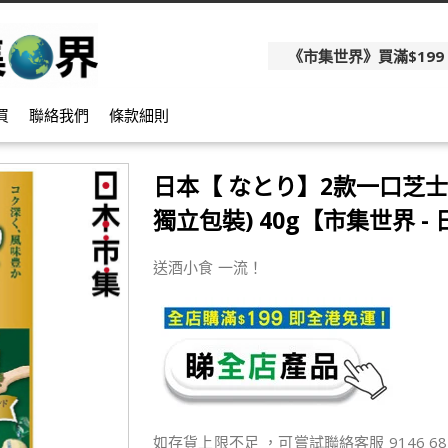
《市集世界》買滿$199
買
聯絡我們
條款細則
日本【 なとり】2款一口芝士
獨立包裝) 40g【市集世界 -
送酒小食 一流！
如存貨上限不足 ，可嘗試聯絡客服 9146 68