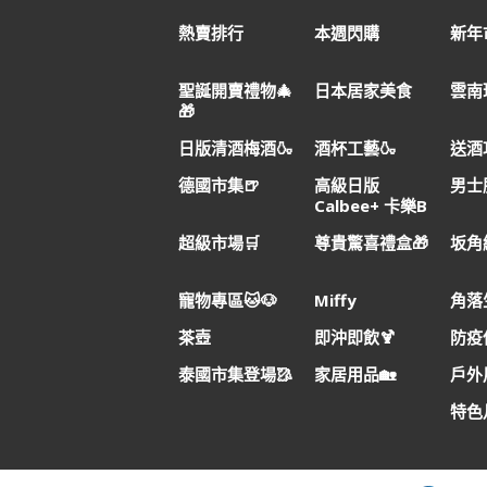
熱賣排行
本週閃購
新年市
聖誕開賣禮物🎄
日本居家美食
雲南
🎁
日版清酒梅酒🍶
酒杯工藝🍶
送酒
德國市集🍺
高級日版
男士
Calbee+ 卡樂B
超級市場🛒
尊貴驚喜禮盒🎁
坂角
寵物專區🐱🐶
Miffy
角落
茶壺
即沖即飲🍹
防疫
泰國市集登場🥻
家居用品🏡
戶外用
特色