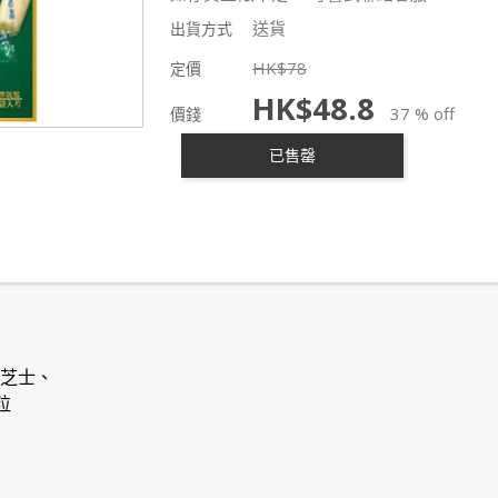
送貨
出貨方式
HK$
78
定價
HK$
48.8
37 % off
價錢
已售罄
貝爾芝士、
粒