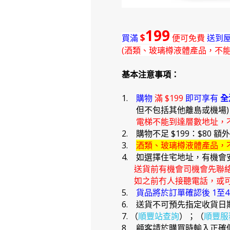
199
$
買滿
便可免費
送到屋
(酒類、玻璃樽液體產品，不
基本注意事項：
1.
購物
滿 $199
即可享有
全
但不包括其他離島或機場
電梯不能到達層數地址，
2. 購物不足 $199：$80 額
3.
酒類、玻璃樽液體產品，
4. 如選擇住宅地址，有機會
送貨前有機會司機會先聯
如之前冇人接聽電話，或可
5.
貨品將於訂單確認後 1至
6. 送貨不可預先指定收貨日
7. （
順豐站查詢
）；（
順豐服
8. 顧客請於購買時輸入正