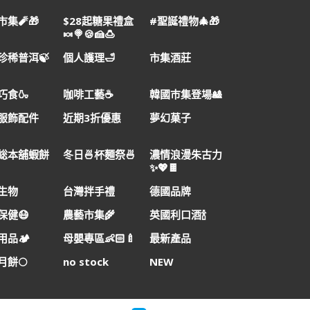
集🧨🎁
$28起糖果禮盒
#聖誕禮物🎄🎁
🍬🍭🍪🍰🍮
珍稀普洱🍃
個人護理🛁
市集酒莊
巧食🍶
咖啡工藝☕
韓國巿集登場🎎
服飾配件
近期3折優惠
夢幻菓子
総本舖蝦餅
冬日🍜杯麵祭🍜
濃情浪漫朱古力
✨💖🍫
生物
台灣拌手禮
德國品牌
保健😷
農藝市集🌾
英國利口酒🍾
品🏕️
母嬰專區👶🏻🍼
最新產品
月餅🌕
no stock
NEW