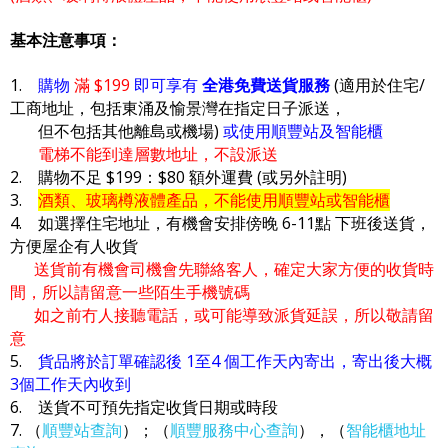
基本注意事項：
1.
購物
滿 $199
即可享有
全港免費送貨服務
(適用於住宅/
工商地址，包括東涌及愉景灣在指定日子派送，
但不包括其他離島或機場)
或使用順豐站及智能櫃
電梯不能到達層數地址，不設派送
2. 購物不足 $199：$80 額外運費 (或另外註明)
3.
酒類、玻璃樽液體產品，不能使用順豐站或智能櫃
4. 如選擇住宅地址，有機會安排傍晚 6-11點 下班後送貨，
方便屋企有人收貨
送貨前有機會司機會先聯絡客人，確定大家方便的收貨時
間，所以請留意一些陌生手機號碼
如之前冇人接聽電話，或可能導致派貨延誤，所以敬請留
意
5.
貨品將於訂單確認後 1至4 個工作天內寄出，寄出後大概
3個工作天內收到
6. 送貨不可預先指定收貨日期或時段
7. （
順豐站查詢
）；（
順豐服務中心查詢
），（
智能櫃地址