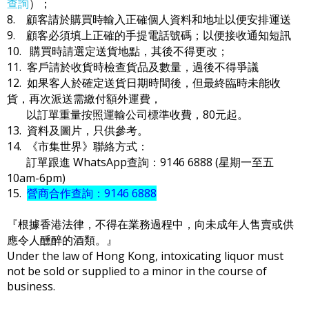
查詢
）；
8. 顧客請於購買時輸入正確個人資料和地址以便安排運送
9. 顧客必須填上正確的手提電話號碼；以便接收通知短訊
10. 購買時請選定送貨地點，其後不得更改；
11. 客戶請於收貨時檢查貨品及數量，過後不得爭議
12. 如果客人於確定送貨日期時間後，但最終臨時未能收
貨，再次派送需繳付額外運費，
以訂單重量按照運輸公司標準收費，80元起。
13. 資料及圖片，只供參考。
14. 《市集世界》聯絡方式：
訂單跟進 WhatsApp查詢：9146 6888 (星期一至五
10am-6pm)
15.
營商合作查詢：9146 6888
『根據香港法律，不得在業務過程中，向未成年人售賣或供
應令人醺醉的酒類。』
Under the law of Hong Kong, intoxicating liquor must
not be sold or supplied to a minor in the course of
business.