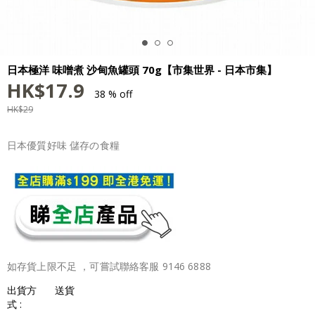
日本極洋 味噌煮 沙甸魚罐頭 70g【市集世界 - 日本市集】
HK$
17.9
38 % off
HK$
29
日本優質好味 儲存の食糧
如存貨上限不足 ，可嘗試聯絡客服 9146 6888
出貨方
送貨
式 :