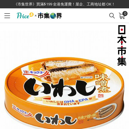
《市集世界》買滿$199 全港免運費！屋企、工商地址都 OK！
0
已加入購物車
查看