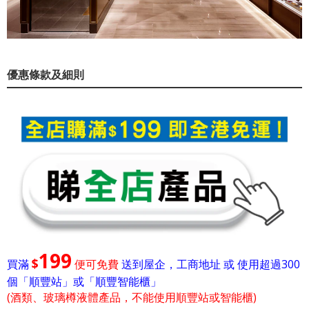
優惠條款及細則
199
$
買滿
便可免費
送到屋企，工商地址 或 使用超過300
個「順豐站」或「順豐智能櫃」
(酒類、玻璃樽液體產品，不能使用順豐站或智能櫃)