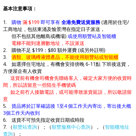
基本注意事項：
1.
購物
滿 $199
即可享有
全港免費送貨服務
(適用於住宅/
工商地址，包括東涌及愉景灣在指定日子派送，
但不包括其他離島或機場)
或使用順豐站及智能櫃
電梯不能到達層數地址，不設派送
2. 購物不足 $199：$80 額外運費 (或另外註明)
3.
酒類、玻璃樽液體產品，不能使用順豐站或智能櫃
4. 如選擇住宅地址，有機會安排傍晚 6-11點 下班後送貨，
方便屋企有人收貨
送貨前有機會司機會先聯絡客人，確定大家方便的收貨時
間，所以請留意一些陌生手機號碼
如之前冇人接聽電話，或可能導致派貨延誤，所以敬請留
意
5.
貨品將於訂單確認後 1至4 個工作天內寄出，寄出後大概
3個工作天內收到
6. 送貨不可預先指定收貨日期或時段
7. （
順豐站查詢
）；（
順豐服務中心查詢
），（
智能櫃地址
查詢
）；