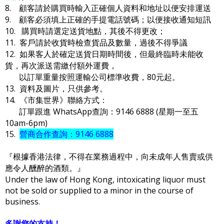
8. 顧客請於購買時輸入正確個人資料和地址以便安排運送
9. 顧客必須填上正確的手提電話號碼；以便接收通知短訊
10. 購買時請選定送貨地點，其後不得更改；
11. 客戶請於收貨時檢查貨品及數量，過後不得爭議
12. 如果客人於確定送貨日期時間後，但最終臨時未能收
貨，再次派送需繳付額外運費，
以訂單重量按照運輸公司標準收費，80元起。
13. 資料及圖片，只供參考。
14. 《市集世界》聯絡方式：
訂單跟進 WhatsApp查詢：9146 6888 (星期一至五
10am-6pm)
15.
營商合作查詢：9146 6888
『根據香港法律，不得在業務過程中，向未成年人售賣或供
應令人醺醉的酒類。』
Under the law of Hong Kong, intoxicating liquor must
not be sold or supplied to a minor in the course of
business.
多謝您的支持！