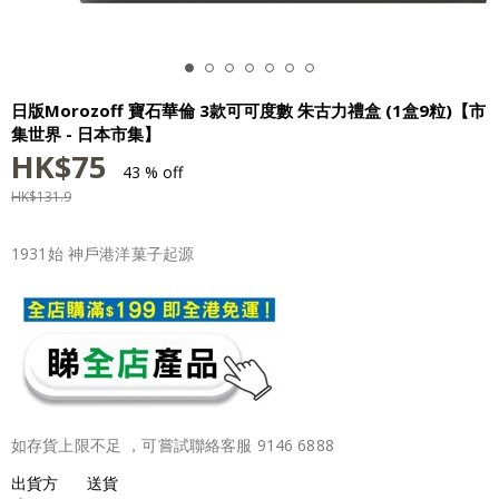
日版Morozoff 寶石華倫 3款可可度數 朱古力禮盒 (1盒9粒)【市
集世界 - 日本市集】
HK$
75
43 % off
HK$
131.9
1931始 神戶港洋菓子起源
如存貨上限不足 ，可嘗試聯絡客服 9146 6888
出貨方
送貨