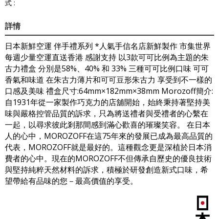
式 :
詳情
日本新鮮空運 伴手禮系列 *人氣手信名店新鮮製作 市集世界
每週少量空運直送香港 感謝支持 以3款可可比例為主題的朱
古力禮盒 分別是58%、40% 和 33% 三種可可比例口味 可可
香氣和味道 在朱古力薄片和可可豆形朱古力 享受到不一樣的
口感及美味 禮盒尺寸:64mm×182mm×38mm Morozoff簡介:
自1931年從一家製作巧克力的店舖開始，始終秉持著堅持美
味與嚴格控管品質的訴求，只為將送禮者與受禮者的心繫在
一起，以尋求彼此剎那間感到滿心歡喜的璀璨笑容。 在日本
人的心中，MOROZOFF在這75年來的發展已成為最高品質的
代表，MOROZOFF就是最好的。這種觀念更是深植於日本消
費者的心中。現在的MOROZOFF不但傳承自歷史的優良技術
與堅持純粹天然材料的訴求，積極於研發創造新式口味，希
望帶給有品味的您－最高價值的享受。