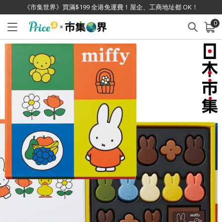
《市集世界》買滿$199 全港免運費！屋企、工商地址都 OK！
0
已加入購物車
查看