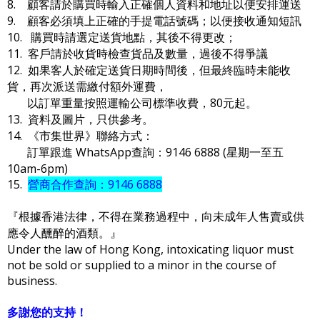
8. 顧客請於購買時輸入正確個人資料和地址以便安排運送
9. 顧客必須填上正確的手提電話號碼；以便接收通知短訊
10. 購買時請選定送貨地點，其後不得更改；
11. 客戶請於收貨時檢查貨品及數量，過後不得爭議
12. 如果客人於確定送貨日期時間後，但最終臨時未能收
貨，再次派送需繳付額外運費，
以訂單重量按照運輸公司標準收費，80元起。
13. 資料及圖片，只供參考。
14. 《市集世界》聯絡方式：
訂單跟進 WhatsApp查詢：9146 6888 (星期一至五
10am-6pm)
15.
營商合作查詢：9146 6888
『根據香港法律，不得在業務過程中，向未成年人售賣或供
應令人醺醉的酒類。』
Under the law of Hong Kong, intoxicating liquor must
not be sold or supplied to a minor in the course of
business.
多謝您的支持！