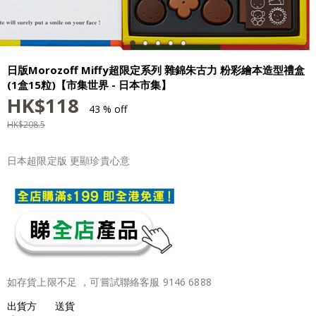
日版Morozoff Miffy超限定系列 雜錦朱古力 粉彩繪本造型禮盒
(1盒15粒)【市集世界 - 日本市集】
HK$
118
43 % off
HK$
208.5
日本超限定版 更顯珍貴心意
如存貨上限不足 ，可嘗試聯絡客服 9146 6888
出貨方
送貨