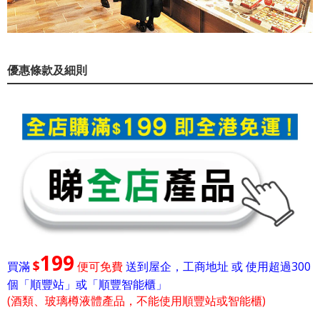
優惠條款及細則
199
$
買滿
便可免費
送到屋企，工商地址 或 使用超過300
個「順豐站」或「順豐智能櫃」
(酒類、玻璃樽液體產品，不能使用順豐站或智能櫃)