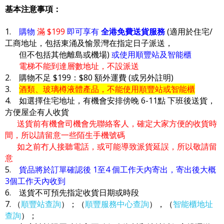
基本注意事項：
1.
購物
滿 $199
即可享有
全港免費送貨服務
(適用於住宅/
工商地址，包括東涌及愉景灣在指定日子派送，
但不包括其他離島或機場)
或使用順豐站及智能櫃
電梯不能到達層數地址，不設派送
2. 購物不足 $199：$80 額外運費 (或另外註明)
3.
酒類、玻璃樽液體產品，不能使用順豐站或智能櫃
4. 如選擇住宅地址，有機會安排傍晚 6-11點 下班後送貨，
方便屋企有人收貨
送貨前有機會司機會先聯絡客人，確定大家方便的收貨時
間，所以請留意一些陌生手機號碼
如之前冇人接聽電話，或可能導致派貨延誤，所以敬請留
意
5.
貨品將於訂單確認後 1至4 個工作天內寄出，寄出後大概
3個工作天內收到
6. 送貨不可預先指定收貨日期或時段
7. （
順豐站查詢
）；（
順豐服務中心查詢
），（
智能櫃地址
查詢
）；