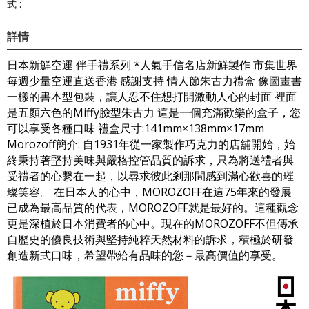
式 :
詳情
日本新鮮空運 伴手禮系列 *人氣手信名店新鮮製作 市集世界
每週少量空運直送香港 感謝支持 情人節朱古力禮盒 像圖畫書
一樣的書本型包裝，讓人忍不住想打開激動人心的封面 裡面
是五顏六色的Miffy臉型朱古力 這是一個充滿歡樂的盒子，您
可以享受各種口味 禮盒尺寸:141mm×138mm×17mm
Morozoff簡介: 自1931年從一家製作巧克力的店舖開始，始
終秉持著堅持美味與嚴格控管品質的訴求，只為將送禮者與
受禮者的心繫在一起，以尋求彼此剎那間感到滿心歡喜的璀
璨笑容。 在日本人的心中，MOROZOFF在這75年來的發展
已成為最高品質的代表，MOROZOFF就是最好的。這種觀念
更是深植於日本消費者的心中。現在的MOROZOFF不但傳承
自歷史的優良技術與堅持純粹天然材料的訴求，積極於研發
創造新式口味，希望帶給有品味的您－最高價值的享受。