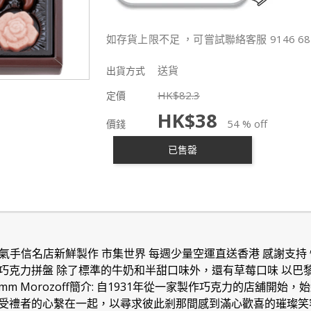
如存貨上限不足 ，可嘗試聯絡客服 9146 68
送貨
出貨方式
HK$
82.3
定價
HK$
38
54 % off
價錢
已售罄
人氣手信名店新鮮製作 市集世界 每週少量空運直送香港 感謝支持
巧克力拼盤 除了標準的牛奶和半甜口味外，還有草莓口味 以巴
×28mm Morozoff簡介: 自1931年從一家製作巧克力的店舖
受禮者的心繫在一起，以尋求彼此剎那間感到滿心歡喜的璀璨笑