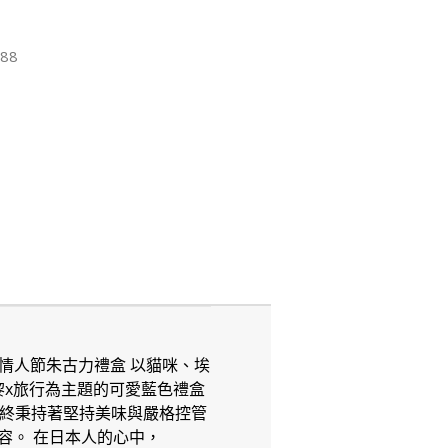
88
 情人節朱古力禮盒 以貓咪、埃
黎x旅行為主題的可愛藍色禮盒
開始，始終秉持著堅持美味與嚴格控管
容。 在日本人的心中，