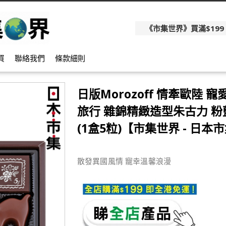
《市集世界》買滿$199
買
聯絡我們
條款細則
日版Morozoff 情牽歐陸 寵
旅行 雜錦精緻造型朱古力 
(1盒5粒)【市集世界 - 日本
散發異國風情 寵幸溫馨浪漫