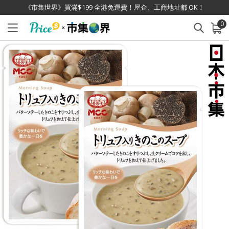
《市集世界》買滿$199 全港免運費！屋企、工商地址都 OK！
0
已加入購物車
查看