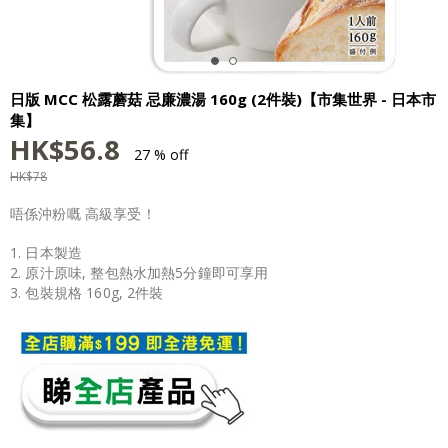
日版 MCC 松露蘑菇 忌廉濃湯 160g (2件裝)【市集世界 - 日本市
集】
HK$
56.8
27 % off
HK$
78
唔係沖粉嘅 高級享受！
1. 日本製造
2. 原汁原味, 整包熱水加熱5分鐘即可享用
3. 包裝規格 160g, 2件裝