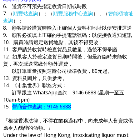
6. 送貨不可預先指定收貨日期或時段
7. （
順豐站查詢
）；（
順豐服務中心查詢
），（
智能櫃地址
查詢
）；
8. 顧客請於購買時輸入正確個人資料和地址以便安排運送
9. 顧客必須填上正確的手提電話號碼；以便接收通知短訊
10. 購買時請選定送貨地點，其後不得更改；
11. 客戶請於收貨時檢查貨品及數量，過後不得爭議
12. 如果客人於確定送貨日期時間後，但最終臨時未能收
貨，再次派送需繳付額外運費，
以訂單重量按照運輸公司標準收費，80元起。
13. 資料及圖片，只供參考。
14. 《市集世界》聯絡方式：
訂單跟進 WhatsApp查詢：9146 6888 (星期一至五
10am-6pm)
15.
營商合作查詢：9146 6888
『根據香港法律，不得在業務過程中，向未成年人售賣或供
應令人醺醉的酒類。』
Under the law of Hong Kong, intoxicating liquor must