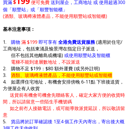
199
$
買滿
便可免費
送到屋企，工商地址 或 使用超過300
個「順豐站」或「順豐智能櫃」
(酒類、玻璃樽液體產品，不能使用順豐站或智能櫃)
基本注意事項：
1.
購物
滿 $199
即可享有
全港免費送貨服務
(適用於住宅/
工商地址，包括東涌及愉景灣在指定日子派送，
但不包括其他離島或機場)
或使用順豐站及智能櫃
電梯不能到達層數地址，不設派送
2. 購物不足 $199：$80 額外運費 (或另外註明)
3.
酒類、玻璃樽液體產品，不能使用順豐站或智能櫃
4. 如選擇住宅地址，有機會安排傍晚 6-11點 下班後送貨，
方便屋企有人收貨
送貨前有機會司機會先聯絡客人，確定大家方便的收貨時
間，所以請留意一些陌生手機號碼
如之前冇人接聽電話，或可能導致派貨延誤，所以敬請留
意
5.
貨品將於訂單確認後 1至4 個工作天內寄出，寄出後大概
3個工作天內收到