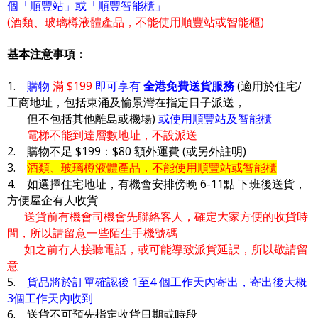
個「順豐站」或「順豐智能櫃」
(酒類、玻璃樽液體產品，不能使用順豐站或智能櫃)
基本注意事項：
1.
購物
滿 $199
即可享有
全港免費送貨服務
(適用於住宅/
工商地址，包括東涌及愉景灣在指定日子派送，
但不包括其他離島或機場)
或使用順豐站及智能櫃
電梯不能到達層數地址，不設派送
2. 購物不足 $199：$80 額外運費 (或另外註明)
3.
酒類、玻璃樽液體產品，不能使用順豐站或智能櫃
4. 如選擇住宅地址，有機會安排傍晚 6-11點 下班後送貨，
方便屋企有人收貨
送貨前有機會司機會先聯絡客人，確定大家方便的收貨時
間，所以請留意一些陌生手機號碼
如之前冇人接聽電話，或可能導致派貨延誤，所以敬請留
意
5.
貨品將於訂單確認後 1至4 個工作天內寄出，寄出後大概
3個工作天內收到
6. 送貨不可預先指定收貨日期或時段