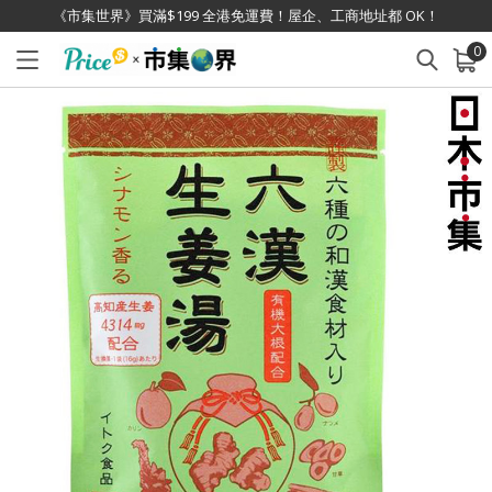
《市集世界》買滿$199 全港免運費！屋企、工商地址都 OK！
0
已加入購物車
查看