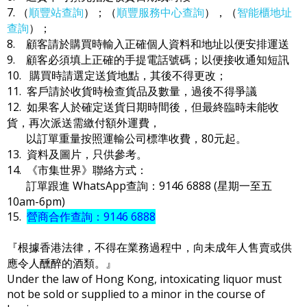
7. （
順豐站查詢
）；（
順豐服務中心查詢
），（
智能櫃地址
查詢
）；
8. 顧客請於購買時輸入正確個人資料和地址以便安排運送
9. 顧客必須填上正確的手提電話號碼；以便接收通知短訊
10. 購買時請選定送貨地點，其後不得更改；
11. 客戶請於收貨時檢查貨品及數量，過後不得爭議
12. 如果客人於確定送貨日期時間後，但最終臨時未能收
貨，再次派送需繳付額外運費，
以訂單重量按照運輸公司標準收費，80元起。
13. 資料及圖片，只供參考。
14. 《市集世界》聯絡方式：
訂單跟進 WhatsApp查詢：9146 6888 (星期一至五
10am-6pm)
15.
營商合作查詢：9146 6888
『根據香港法律，不得在業務過程中，向未成年人售賣或供
應令人醺醉的酒類。』
Under the law of Hong Kong, intoxicating liquor must
not be sold or supplied to a minor in the course of