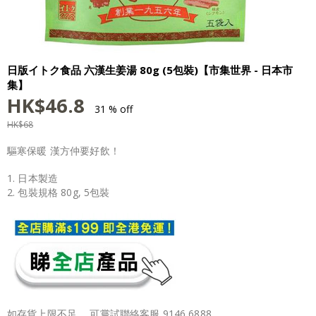
日版イトク食品 六漢生姜湯 80g (5包裝)【市集世界 - 日本市
集】
HK$
46.8
31 % off
HK$
68
驅寒保暖 漢方仲要好飲！
1. 日本製造
2. 包裝規格 80g, 5包裝
如存貨上限不足 ，可嘗試聯絡客服 9146 6888