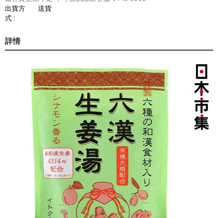
出貨方
送貨
式 :
詳情