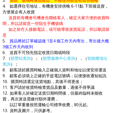
3.
酒類、玻璃樽液體產品，不能使用順豐站或智能櫃
4. 如選擇住宅地址，有機會安排傍晚 6-11點 下班後送貨，
方便屋企有人收貨
送貨前有機會司機會先聯絡客人，確定大家方便的收貨時
間，所以請留意一些陌生手機號碼
如之前冇人接聽電話，或可能導致派貨延誤，所以敬請留
意
5.
貨品將於訂單確認後 1至4 個工作天內寄出，寄出後大概
3個工作天內收到
6. 送貨不可預先指定收貨日期或時段
7. （
順豐站查詢
）；（
順豐服務中心查詢
），（
智能櫃地址
查詢
）；
8. 顧客請於購買時輸入正確個人資料和地址以便安排運送
9. 顧客必須填上正確的手提電話號碼；以便接收通知短訊
10. 購買時請選定送貨地點，其後不得更改；
11. 客戶請於收貨時檢查貨品及數量，過後不得爭議
12. 如果客人於確定送貨日期時間後，但最終臨時未能收
貨，再次派送需繳付額外運費，
以訂單重量按照運輸公司標準收費，80元起。
13. 資料及圖片，只供參考。