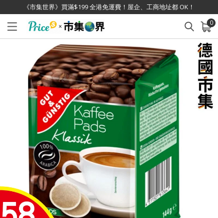
《市集世界》買滿$199 全港免運費！屋企、工商地址都 OK！
0
已加入購物車
查看