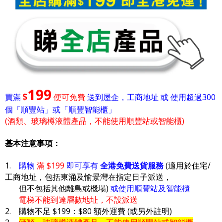
199
$
買滿
便可免費
送到屋企，工商地址 或 使用超過300
個「順豐站」或「順豐智能櫃」
(酒類、玻璃樽液體產品，不能使用順豐站或智能櫃)
基本注意事項：
1.
購物
滿 $199
即可享有
全港免費送貨服務
(適用於住宅/
工商地址，包括東涌及愉景灣在指定日子派送，
但不包括其他離島或機場)
或使用順豐站及智能櫃
電梯不能到達層數地址，不設派送
2. 購物不足 $199：$80 額外運費 (或另外註明)