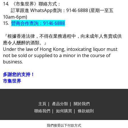
14. 《市集世界》聯絡方式：
訂單跟進 WhatsApp查詢：9146 6888 (星期一至五
10am-6pm)
15.
營商合作查詢：9146 6888
『根據香港法律，不得在業務過程中，向未成年人售賣或供
應令人醺醉的酒類。』
Under the law of Hong Kong, intoxicating liquor must
not be sold or supplied to a minor in the course of
business.
多謝您的支持！
市集世界
主頁
|
產品分類
|
關於我們
聯絡我們
|
如何購買
|
條款細則
我們接受以下付款方式