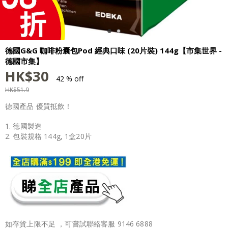
德國G&G 咖啡粉囊包Pod 經典口味 (20片裝) 144g【市集世界 -
德國市集】
HK$
30
42 % off
HK$
51.9
德國產品 優質抵飲！
1. 德國製造
2. 包裝規格 144g, 1盒20片
如存貨上限不足 ，可嘗試聯絡客服 9146 6888