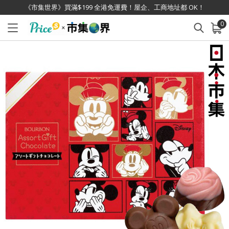
《市集世界》買滿$199 全港免運費！屋企、工商地址都 OK！
0
已加入購物車
查看