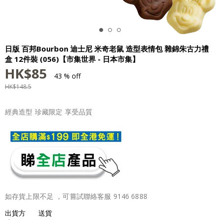
日版 百邦Bourbon 迪士尼 米奇老鼠 造型表情包 雜錦朱古力禮
盒 12件裝 (056)【市集世界 - 日本市集】
HK$
85
43 % off
HK$
148.5
經典造型 珍藏限定 享受品質
如存貨上限不足 ，可嘗試聯絡客服 9146 6888
出貨方
送貨