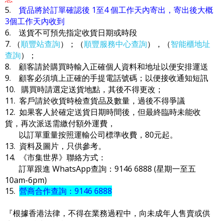
5.
貨品將於訂單確認後 1至4 個工作天內寄出，寄出後大概
3個工作天內收到
6. 送貨不可預先指定收貨日期或時段
7. （
順豐站查詢
）；（
順豐服務中心查詢
），（
智能櫃地址
查詢
）；
8. 顧客請於購買時輸入正確個人資料和地址以便安排運送
9. 顧客必須填上正確的手提電話號碼；以便接收通知短訊
10. 購買時請選定送貨地點，其後不得更改；
11. 客戶請於收貨時檢查貨品及數量，過後不得爭議
12. 如果客人於確定送貨日期時間後，但最終臨時未能收
貨，再次派送需繳付額外運費，
以訂單重量按照運輸公司標準收費，80元起。
13. 資料及圖片，只供參考。
14. 《市集世界》聯絡方式：
訂單跟進 WhatsApp查詢：9146 6888 (星期一至五
10am-6pm)
15.
營商合作查詢：9146 6888
『根據香港法律，不得在業務過程中，向未成年人售賣或供