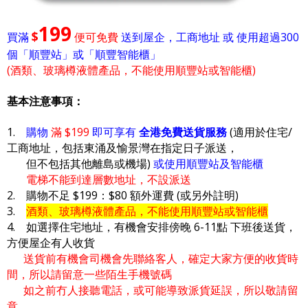
199
$
買滿
便可免費
送到屋企，工商地址 或 使用超過300
個「順豐站」或「順豐智能櫃」
(酒類、玻璃樽液體產品，不能使用順豐站或智能櫃)
基本注意事項：
1.
購物
滿 $199
即可享有
全港免費送貨服務
(適用於住宅/
工商地址，包括東涌及愉景灣在指定日子派送，
但不包括其他離島或機場)
或使用順豐站及智能櫃
電梯不能到達層數地址，不設派送
2. 購物不足 $199：$80 額外運費 (或另外註明)
3.
酒類、玻璃樽液體產品，不能使用順豐站或智能櫃
4. 如選擇住宅地址，有機會安排傍晚 6-11點 下班後送貨，
方便屋企有人收貨
送貨前有機會司機會先聯絡客人，確定大家方便的收貨時
間，所以請留意一些陌生手機號碼
如之前冇人接聽電話，或可能導致派貨延誤，所以敬請留
意