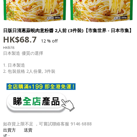
日版日清蔥蒜蜆肉意粉醬 2人前 (3件裝)【市集世界 - 日本市集】
HK$
68.7
12 % off
HK$
78
日本製造 優質の選擇
1. 日本製造
2. 包裝規格 2人份量, 3件裝
如存貨上限不足 ，可嘗試聯絡客服 9146 6888
出貨方
送貨
式 :