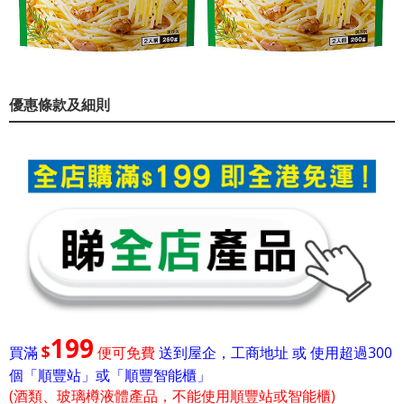
優惠條款及細則
199
$
買滿
便可免費
送到屋企，工商地址 或 使用超過300
個「順豐站」或「順豐智能櫃」
(酒類、玻璃樽液體產品，不能使用順豐站或智能櫃)