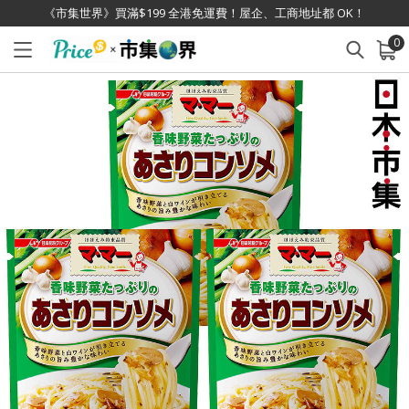
《市集世界》買滿$199 全港免運費！屋企、工商地址都 OK！
0
已加入購物車
查看