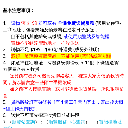
基本注意事項：
1.
購物
滿 $199
即可享有
全港免費送貨服務
(適用於住宅/
工商地址，包括東涌及愉景灣在指定日子派送，
但不包括其他離島或機場)
或使用順豐站及智能櫃
電梯不能到達層數地址，不設派送
2. 購物不足 $199：$80 額外運費 (或另外註明)
3.
酒類、玻璃樽液體產品，不能使用順豐站或智能櫃
4. 如選擇住宅地址，有機會安排傍晚 6-11點 下班後送貨，
方便屋企有人收貨
送貨前有機會司機會先聯絡客人，確定大家方便的收貨時
間，所以請留意一些陌生手機號碼
如之前冇人接聽電話，或可能導致派貨延誤，所以敬請留
意
5.
貨品將於訂單確認後 1至4 個工作天內寄出，寄出後大概
3個工作天內收到
6. 送貨不可預先指定收貨日期或時段
7. （
順豐站查詢
）；（
順豐服務中心查詢
），（
智能櫃地址