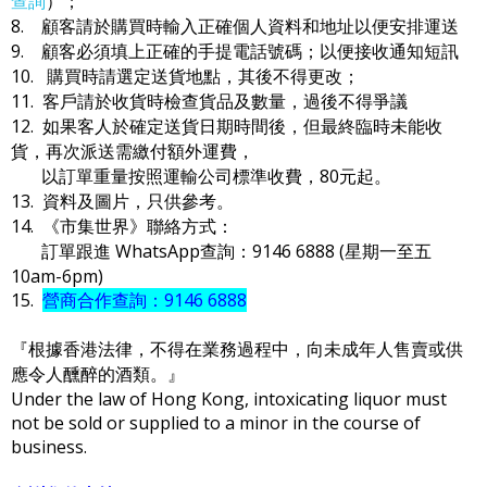
查詢
）；
8. 顧客請於購買時輸入正確個人資料和地址以便安排運送
9. 顧客必須填上正確的手提電話號碼；以便接收通知短訊
10. 購買時請選定送貨地點，其後不得更改；
11. 客戶請於收貨時檢查貨品及數量，過後不得爭議
12. 如果客人於確定送貨日期時間後，但最終臨時未能收
貨，再次派送需繳付額外運費，
以訂單重量按照運輸公司標準收費，80元起。
13. 資料及圖片，只供參考。
14. 《市集世界》聯絡方式：
訂單跟進 WhatsApp查詢：9146 6888 (星期一至五
10am-6pm)
15.
營商合作查詢：9146 6888
『根據香港法律，不得在業務過程中，向未成年人售賣或供
應令人醺醉的酒類。』
Under the law of Hong Kong, intoxicating liquor must
not be sold or supplied to a minor in the course of
business.