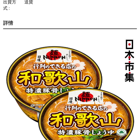
出貨方
送貨
式 :
詳情