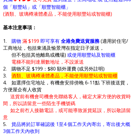
個「順豐站」或「順豐智能櫃」
(酒類、玻璃樽液體產品，不能使用順豐站或智能櫃)
基本注意事項：
1.
購物
滿 $199
即可享有
全港免費送貨服務
(適用於住宅/
工商地址，包括東涌及愉景灣在指定日子派送，
但不包括其他離島或機場)
或使用順豐站及智能櫃
電梯不能到達層數地址，不設派送
2. 購物不足 $199：$80 額外運費 (或另外註明)
3.
酒類、玻璃樽液體產品，不能使用順豐站或智能櫃
4. 如選擇住宅地址，有機會安排傍晚 6-11點 下班後送貨，
方便屋企有人收貨
送貨前有機會司機會先聯絡客人，確定大家方便的收貨時
間，所以請留意一些陌生手機號碼
如之前冇人接聽電話，或可能導致派貨延誤，所以敬請留
意
5.
貨品將於訂單確認後 1至4 個工作天內寄出，寄出後大概
3個工作天內收到