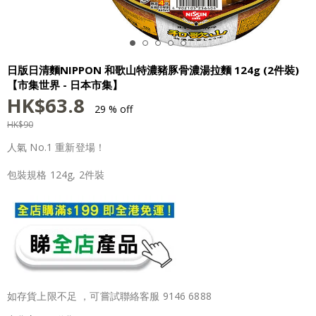
日版日清麵NIPPON 和歌山特濃豬豚骨濃湯拉麵 124g (2件裝)
【市集世界 - 日本市集】
HK$
63.8
29 % off
HK$
90
人氣 No.1 重新登場！
包裝規格 124g, 2件裝
如存貨上限不足 ，可嘗試聯絡客服 9146 6888