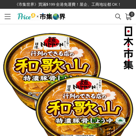
《市集世界》買滿$199 全港免運費！屋企、工商地址都 OK！
0
已加入購物車
查看