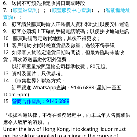
6. 送貨不可預先指定收貨日期或時段
7. （
順豐站查詢
）；（
順豐服務中心查詢
），（
智能櫃地址
查詢
）；
8. 顧客請於購買時輸入正確個人資料和地址以便安排運送
9. 顧客必須填上正確的手提電話號碼；以便接收通知短訊
10. 購買時請選定送貨地點，其後不得更改；
11. 客戶請於收貨時檢查貨品及數量，過後不得爭議
12. 如果客人於確定送貨日期時間後，但最終臨時未能收
貨，再次派送需繳付額外運費，
以訂單重量按照運輸公司標準收費，80元起。
13. 資料及圖片，只供參考。
14. 《市集世界》聯絡方式：
訂單跟進 WhatsApp查詢：9146 6888 (星期一至五
10am-6pm)
15.
營商合作查詢：9146 6888
『根據香港法律，不得在業務過程中，向未成年人售賣或供
應令人醺醉的酒類。』
Under the law of Hong Kong, intoxicating liquor must
not be sold or supplied to a minor in the course of