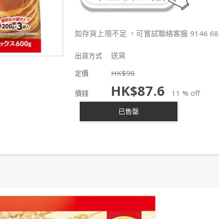
如存貨上限不足 ，可嘗試聯絡客服 9146 68
送貨
出貨方式
HK$
98
定價
HK$
87.6
11 % off
價錢
已售罄