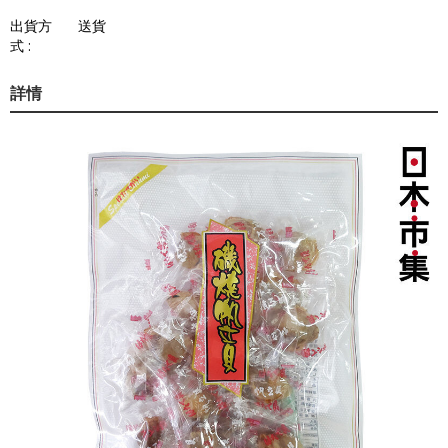
出貨方
送貨
式 :
詳情