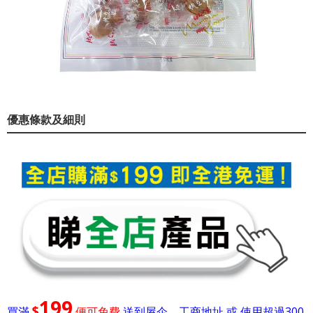
優惠條款及細則
199
$
買滿
便可免費
送到屋企，工商地址 或 使用超過300