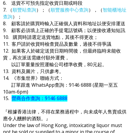
6. 送貨不可預先指定收貨日期或時段
7. （
順豐站查詢
）；（
順豐服務中心查詢
），（
智能櫃地址
查詢
）；
8. 顧客請於購買時輸入正確個人資料和地址以便安排運送
9. 顧客必須填上正確的手提電話號碼；以便接收通知短訊
10. 購買時請選定送貨地點，其後不得更改；
11. 客戶請於收貨時檢查貨品及數量，過後不得爭議
12. 如果客人於確定送貨日期時間後，但最終臨時未能收
貨，再次派送需繳付額外運費，
以訂單重量按照運輸公司標準收費，80元起。
13. 資料及圖片，只供參考。
14. 《市集世界》聯絡方式：
訂單跟進 WhatsApp查詢：9146 6888 (星期一至五
10am-6pm)
15.
營商合作查詢：9146 6888
『根據香港法律，不得在業務過程中，向未成年人售賣或供
應令人醺醉的酒類。』
Under the law of Hong Kong, intoxicating liquor must
not be sold or supplied to a minor in the course of