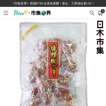
《市集世界》買滿$199 全港免運費！屋企、工商地址都 OK！
0
已加入購物車
查看