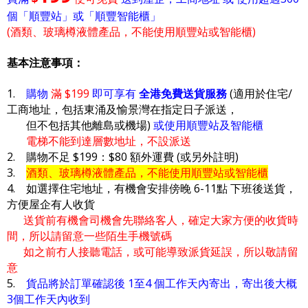
個「順豐站」或「順豐智能櫃」
(酒類、玻璃樽液體產品，不能使用順豐站或智能櫃)
基本注意事項：
1.
購物
滿 $199
即可享有
全港免費送貨服務
(適用於住宅/
工商地址，包括東涌及愉景灣在指定日子派送，
但不包括其他離島或機場)
或使用順豐站及智能櫃
電梯不能到達層數地址，不設派送
2. 購物不足 $199：$80 額外運費 (或另外註明)
3.
酒類、玻璃樽液體產品，不能使用順豐站或智能櫃
4. 如選擇住宅地址，有機會安排傍晚 6-11點 下班後送貨，
方便屋企有人收貨
送貨前有機會司機會先聯絡客人，確定大家方便的收貨時
間，所以請留意一些陌生手機號碼
如之前冇人接聽電話，或可能導致派貨延誤，所以敬請留
意
5.
貨品將於訂單確認後 1至4 個工作天內寄出，寄出後大概
3個工作天內收到