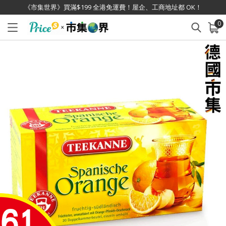
《市集世界》買滿$199 全港免運費！屋企、工商地址都 OK！
0
已加入購物車
查看