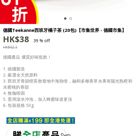
德國Teekanne西班牙橘子茶 (20包)【市集世界 - 德國市集】
HK$
38
39 % off
HK$
62.3
德國產品 優質好味抵飲！
1. 德國製造
2. 嚴選全天然原料
3. 西班牙香甜橙茶散發地中海熱情，融和多種香草水果有陽光熟橙和
水蜜桃的香甜
4. 無咖啡因
5. 需用滾水沖泡，加入蜂蜜味道更佳
6. 包裝規格 50g