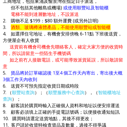
工商地址，包括東涌及愉景灣在指定日子派送，
但不包括其他離島或機場)
或使用順豐站及智能櫃
電梯不能到達層數地址，不設派送
2. 購物不足 $199：$80 額外運費 (或另外註明)
3.
酒類、玻璃樽液體產品，不能使用順豐站或智能櫃
4. 如選擇住宅地址，有機會安排傍晚 6-11點 下班後送貨，
方便屋企有人收貨
送貨前有機會司機會先聯絡客人，確定大家方便的收貨時
間，所以請留意一些陌生手機號碼
如之前冇人接聽電話，或可能導致派貨延誤，所以敬請留
意
5.
貨品將於訂單確認後 1至4 個工作天內寄出，寄出後大概
3個工作天內收到
6. 送貨不可預先指定收貨日期或時段
7. （
順豐站查詢
）；（
順豐服務中心查詢
），（
智能櫃地址
查詢
）；
8. 顧客請於購買時輸入正確個人資料和地址以便安排運送
9. 顧客必須填上正確的手提電話號碼；以便接收通知短訊
10. 購買時請選定送貨地點，其後不得更改；
11. 客戶請於收貨時檢查貨品及數量，過後不得爭議