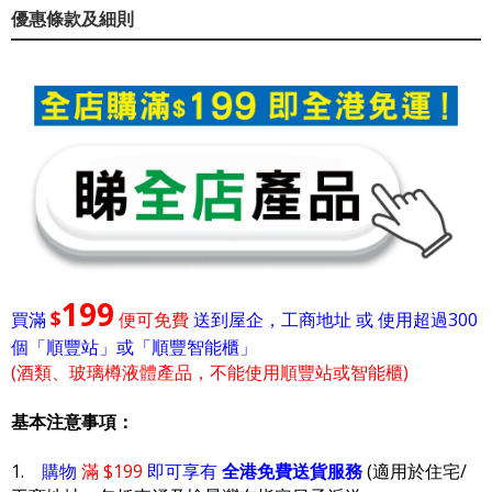
優惠條款及細則
199
$
買滿
便可免費
送到屋企，工商地址 或 使用超過300
個「順豐站」或「順豐智能櫃」
(酒類、玻璃樽液體產品，不能使用順豐站或智能櫃)
基本注意事項：
1.
購物
滿 $199
即可享有
全港免費送貨服務
(適用於住宅/