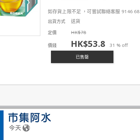
如存貨上限不足 ，可嘗試聯絡客服 9146 68
送貨
出貨方式
HK$
78
定價
HK$
53.8
31 % off
價錢
已售罄