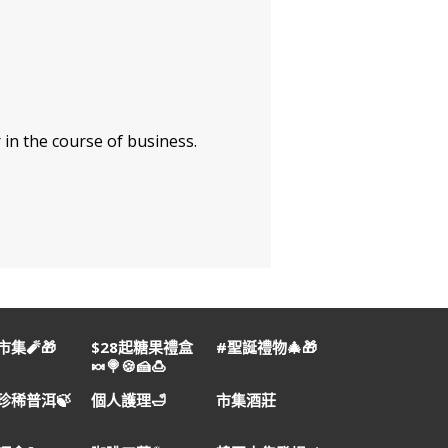
 in the course of business.
集🧨🎁
$28起糖果禮盒
#聖誕禮物🎄🎁
🍬🍭🍪🍰🍮
珍稀普洱🍃
個人護理🛁
市集酒莊