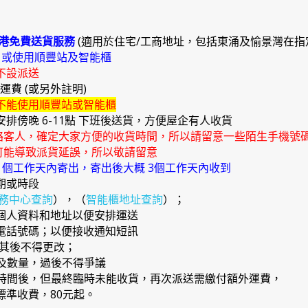
港免費送貨服務
(適用於住宅/工商地址，包括東涌及愉景灣在指
)
或使用順豐站及智能櫃
不設派送
外運費 (或另外註明)
不能使用順豐站或智能櫃
安排傍晚 6-11點 下班後送貨，方便屋企有人收貨
絡客人，確定大家方便的收貨時間，所以請留意一些陌生手機號
能導致派貨延誤，所以敬請留意
4 個工作天內寄出，寄出後大概 3個工作天內收到
期或時段
務中心查詢
），（
智能櫃地址查詢
）；
確個人資料和地址以便安排運送
提電話號碼；以便接收通知短訊
，其後不得更改；
品及數量，過後不得爭議
日期時間後，但最終臨時未能收貨，再次派送需繳付額外運費，
準收費，80元起。