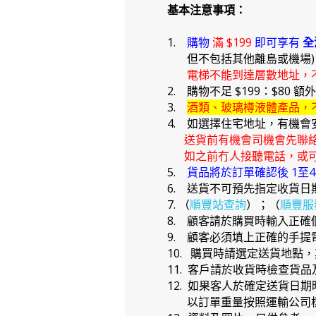
基本注意事項：
1.
購物
滿 $199
即可享有
全
但不包括其他離島或機場
電梯不能到達層數地址，
2. 購物不足 $199：$80 額
3.
酒類、玻璃樽液體產品，
4. 如選擇住宅地址，有機會
送貨前有機會司機會先聯
如之前冇人接聽電話，或可
5.
貨品將於訂單確認後 1至
6. 送貨不可預先指定收貨日
7. （
順豐站查詢
）；（
順豐服
8. 顧客請於購買時輸入正
9. 顧客必須填上正確的手
10. 購買時請選定送貨地點
11. 客戶請於收貨時檢查貨
12. 如果客人於確定送貨
以訂單重量按照運輸公司標