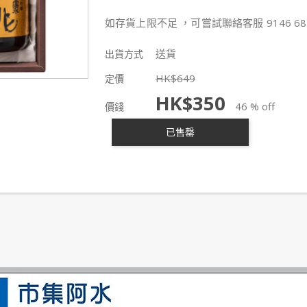
如存貨上限不足 ，可嘗試聯絡客服 9146 68
送貨
出貨方式
HK$
649
定價
HK$
350
46 % off
價錢
已售罄