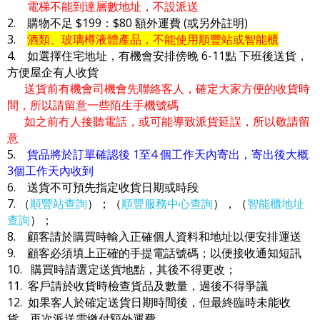
電梯不能到達層數地址，不設派送
2. 購物不足 $199：$80 額外運費 (或另外註明)
3.
酒類、玻璃樽液體產品，不能使用順豐站或智能櫃
4. 如選擇住宅地址，有機會安排傍晚 6-11點 下班後送貨，
方便屋企有人收貨
送貨前有機會司機會先聯絡客人，確定大家方便的收貨時
間，所以請留意一些陌生手機號碼
如之前冇人接聽電話，或可能導致派貨延誤，所以敬請留
意
5.
貨品將於訂單確認後 1至4 個工作天內寄出，寄出後大概
3個工作天內收到
6. 送貨不可預先指定收貨日期或時段
7. （
順豐站查詢
）；（
順豐服務中心查詢
），（
智能櫃地址
查詢
）；
8. 顧客請於購買時輸入正確個人資料和地址以便安排運送
9. 顧客必須填上正確的手提電話號碼；以便接收通知短訊
10. 購買時請選定送貨地點，其後不得更改；
11. 客戶請於收貨時檢查貨品及數量，過後不得爭議
12. 如果客人於確定送貨日期時間後，但最終臨時未能收
貨，再次派送需繳付額外運費，