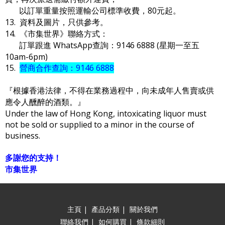
以訂單重量按照運輸公司標準收費，80元起。
13. 資料及圖片，只供參考。
14. 《市集世界》聯絡方式：
訂單跟進 WhatsApp查詢：9146 6888 (星期一至五
10am-6pm)
15.
營商合作查詢：9146 6888
『根據香港法律，不得在業務過程中，向未成年人售賣或供
應令人醺醉的酒類。』
Under the law of Hong Kong, intoxicating liquor must
not be sold or supplied to a minor in the course of
business.
多謝您的支持！
市集世界
主頁
|
產品分類
|
關於我們
聯絡我們
|
如何購買
|
條款細則