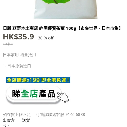
日版 萩野本土商店 静岡優質茶葉 100g【市集世界 - 日本市集】
HK$
35.9
38 % off
HK$
58
日本家用 增量抵用！
1. 日本原裝進口
如存貨上限不足 ，可嘗試聯絡客服 9146 6888
出貨方
送貨
式 :