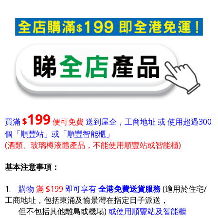
199
$
買滿
便可免費
送到屋企，工商地址 或 使用超過300
個「順豐站」或「順豐智能櫃」
(酒類、玻璃樽液體產品，不能使用順豐站或智能櫃)
基本注意事項：
1.
購物
滿 $199
即可享有
全港免費送貨服務
(適用於住宅/
工商地址，包括東涌及愉景灣在指定日子派送，
但不包括其他離島或機場)
或使用順豐站及智能櫃