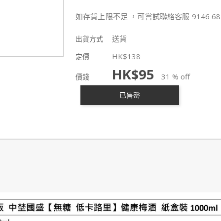
如存貨上限不足 ，可嘗試聯絡客服 9146 68
送貨
出貨方式
HK$
138
定價
HK$
95
31 % off
價錢
已售罄