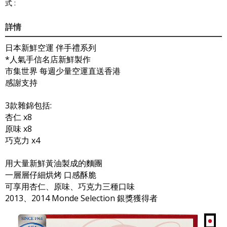
式 :
詳情
日本新鮮空運 伴手禮系列
*人氣手信名店新鮮製作
市集世界 每週少量空運直送香港
感謝支持
3款雜錦包括:
杏仁 x8
原味 x8
巧克力 x4
用大量新鮮黃油製成的麵團
一層層仔細烘烤 口感酥脆
可享用杏仁、原味、巧克力三種口味
2013、2014 Monde Selection 銀獎獲得者