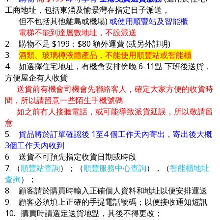
工商地址，包括東涌及愉景灣在指定日子派送，
但不包括其他離島或機場)
或使用順豐站及智能櫃
電梯不能到達層數地址，不設派送
2. 購物不足 $199：$80 額外運費 (或另外註明)
3.
酒類、玻璃樽液體產品，不能使用順豐站或智能櫃
4. 如選擇住宅地址，有機會安排傍晚 6-11點 下班後送貨，
方便屋企有人收貨
送貨前有機會司機會先聯絡客人，確定大家方便的收貨時
間，所以請留意一些陌生手機號碼
如之前冇人接聽電話，或可能導致派貨延誤，所以敬請留
意
5.
貨品將於訂單確認後 1至4 個工作天內寄出，寄出後大概
3個工作天內收到
6. 送貨不可預先指定收貨日期或時段
7. （
順豐站查詢
）；（
順豐服務中心查詢
），（
智能櫃地址
查詢
）；
8. 顧客請於購買時輸入正確個人資料和地址以便安排運送
9. 顧客必須填上正確的手提電話號碼；以便接收通知短訊
10. 購買時請選定送貨地點，其後不得更改；