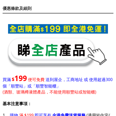
優惠條款及細則
199
$
買滿
便可免費
送到屋企，工商地址 或 使用超過300
個「順豐站」或「順豐智能櫃」
(酒類、玻璃樽液體產品，不能使用順豐站或智能櫃)
基本注意事項：
1.
購物
滿 $199
即可享有
全港免費送貨服務
(適用於住宅/