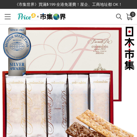
《市集世界》買滿$199 全港免運費！屋企、工商地址都 OK！
0
已加入購物車
查看