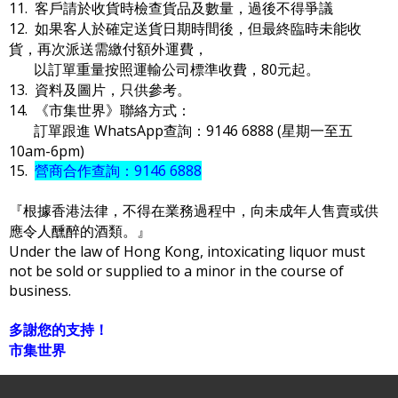
11. 客戶請於收貨時檢查貨品及數量，過後不得爭議
12. 如果客人於確定送貨日期時間後，但最終臨時未能收
貨，再次派送需繳付額外運費，
以訂單重量按照運輸公司標準收費，80元起。
13. 資料及圖片，只供參考。
14. 《市集世界》聯絡方式：
訂單跟進 WhatsApp查詢：9146 6888 (星期一至五
10am-6pm)
15.
營商合作查詢：9146 6888
『根據香港法律，不得在業務過程中，向未成年人售賣或供
應令人醺醉的酒類。』
Under the law of Hong Kong, intoxicating liquor must
not be sold or supplied to a minor in the course of
business.
多謝您的支持！
市集世界