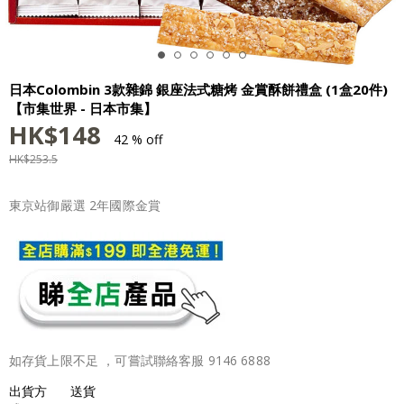
日本Colombin 3款雜錦 銀座法式糖烤 金賞酥餅禮盒 (1盒20件)
【市集世界 - 日本市集】
HK$
148
42 % off
HK$
253.5
東京站御嚴選 2年國際金賞
如存貨上限不足 ，可嘗試聯絡客服 9146 6888
出貨方
送貨