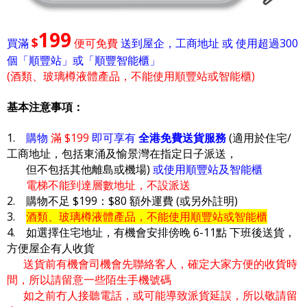
199
$
買滿
便可免費
送到屋企，工商地址 或 使用超過300
個「順豐站」或「順豐智能櫃」
(酒類、玻璃樽液體產品，不能使用順豐站或智能櫃)
基本注意事項：
1.
購物
滿 $199
即可享有
全港免費送貨服務
(適用於住宅/
工商地址，包括東涌及愉景灣在指定日子派送，
但不包括其他離島或機場)
或使用順豐站及智能櫃
電梯不能到達層數地址，不設派送
2. 購物不足 $199：$80 額外運費 (或另外註明)
3.
酒類、玻璃樽液體產品，不能使用順豐站或智能櫃
4. 如選擇住宅地址，有機會安排傍晚 6-11點 下班後送貨，
方便屋企有人收貨
送貨前有機會司機會先聯絡客人，確定大家方便的收貨時
間，所以請留意一些陌生手機號碼
如之前冇人接聽電話，或可能導致派貨延誤，所以敬請留