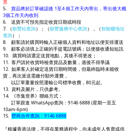
意
5.
貨品將於訂單確認後 1至4 個工作天內寄出，寄出後大概
3個工作天內收到
6. 送貨不可預先指定收貨日期或時段
7. （
順豐站查詢
）；（
順豐服務中心查詢
），（
智能櫃地址
查詢
）；
8. 顧客請於購買時輸入正確個人資料和地址以便安排運送
9. 顧客必須填上正確的手提電話號碼；以便接收通知短訊
10. 購買時請選定送貨地點，其後不得更改；
11. 客戶請於收貨時檢查貨品及數量，過後不得爭議
12. 如果客人於確定送貨日期時間後，但最終臨時未能收
貨，再次派送需繳付額外運費，
以訂單重量按照運輸公司標準收費，80元起。
13. 資料及圖片，只供參考。
14. 《市集世界》聯絡方式：
訂單跟進 WhatsApp查詢：9146 6888 (星期一至五
10am-6pm)
15.
營商合作查詢：9146 6888
『根據香港法律，不得在業務過程中，向未成年人售賣或供