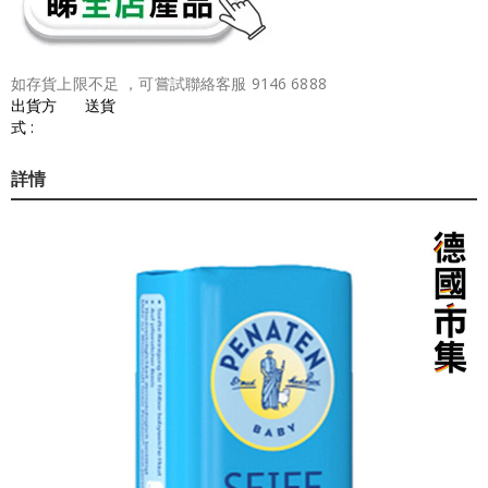
如存貨上限不足 ，可嘗試聯絡客服 9146 6888
出貨方
送貨
式 :
詳情