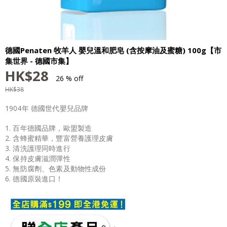
德國Penaten 牧羊人 嬰兒溫和肥皂 (含按摩油及蜜糖) 100g【市
集世界 - 德國市集】
HK$
28
26 % off
HK$
38
1904年 德國世代嬰兒品牌
1. 百年德國品牌，歐盟製造
2. 含蜂蜜精華，豐富營養護理皮膚
3. 清洗護理同時進行
4. 保持皮膚滋潤彈性
5. 無防腐劑、色素及動物性成份
6. 德國原裝進口！