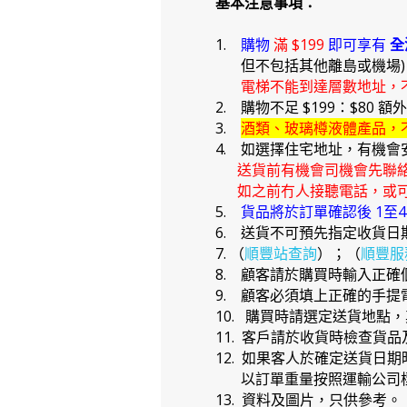
基本注意事項：
1.
購物
滿 $199
即可享有
全
但不包括其他離島或機場
電梯不能到達層數地址，
2. 購物不足 $199：$80 額
3.
酒類、玻璃樽液體產品，
4. 如選擇住宅地址，有機會
送貨前有機會司機會先聯
如之前冇人接聽電話，或可
5.
貨品將於訂單確認後 1至
6. 送貨不可預先指定收貨日
7. （
順豐站查詢
）；（
順豐服
8. 顧客請於購買時輸入正
9. 顧客必須填上正確的手
10. 購買時請選定送貨地點
11. 客戶請於收貨時檢查貨
12. 如果客人於確定送貨
以訂單重量按照運輸公司標
13. 資料及圖片，只供參考。