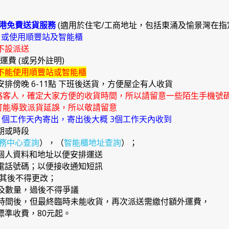
港免費送貨服務
(適用於住宅/工商地址，包括東涌及愉景灣在指
)
或使用順豐站及智能櫃
不設派送
外運費 (或另外註明)
不能使用順豐站或智能櫃
安排傍晚 6-11點 下班後送貨，方便屋企有人收貨
絡客人，確定大家方便的收貨時間，所以請留意一些陌生手機號
能導致派貨延誤，所以敬請留意
4 個工作天內寄出，寄出後大概 3個工作天內收到
期或時段
務中心查詢
），（
智能櫃地址查詢
）；
確個人資料和地址以便安排運送
提電話號碼；以便接收通知短訊
，其後不得更改；
品及數量，過後不得爭議
日期時間後，但最終臨時未能收貨，再次派送需繳付額外運費，
準收費，80元起。