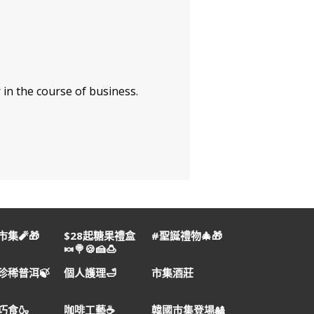
 in the course of business.
集🧨🎁
$28起糖果禮盒
#聖誕禮物🎄🎁
🍬🍭🍪🍰🍮
珍稀普洱🍃
個人護理🛁
市集酒莊
巧食🍶
咖啡工藝☕
韓國巿集登場🎎