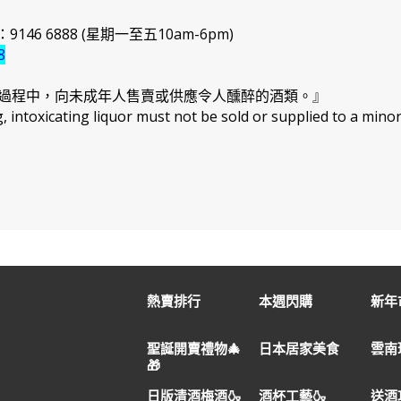
46 6888 (星期一至五10am-6pm)
8
過程中，向未成年人售賣或供應令人醺醉的酒類。』
intoxicating liquor must not be sold or supplied to a minor
熱賣排行
本週閃購
新年市
聖誕開賣禮物🎄
日本居家美食
雲南
🎁
日版清酒梅酒🍶
酒杯工藝🍶
送酒