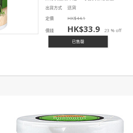
送貨
出貨方式
HK$
44.1
定價
HK$
33.9
23 % off
價錢
已售罄