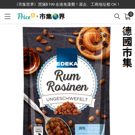
《市集世界》買滿$199 全港免運費！屋企、工商地址都 OK！
0
已加入購物車
查看