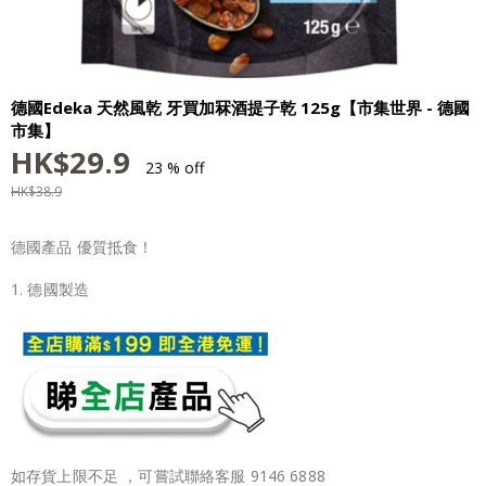
德國Edeka 天然風乾 牙買加冧酒提子乾 125g【市集世界 - 德國
市集】
HK$
29.9
23 % off
HK$
38.9
德國產品 優質抵食！
1. 德國製造
如存貨上限不足 ，可嘗試聯絡客服 9146 6888