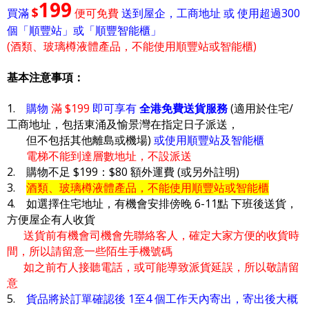
199
$
買滿
便可免費
送到屋企，工商地址 或 使用超過300
個「順豐站」或「順豐智能櫃」
(酒類、玻璃樽液體產品，不能使用順豐站或智能櫃)
基本注意事項：
1.
購物
滿 $199
即可享有
全港免費送貨服務
(適用於住宅/
工商地址，包括東涌及愉景灣在指定日子派送，
但不包括其他離島或機場)
或使用順豐站及智能櫃
電梯不能到達層數地址，不設派送
2. 購物不足 $199：$80 額外運費 (或另外註明)
3.
酒類、玻璃樽液體產品，不能使用順豐站或智能櫃
4. 如選擇住宅地址，有機會安排傍晚 6-11點 下班後送貨，
方便屋企有人收貨
送貨前有機會司機會先聯絡客人，確定大家方便的收貨時
間，所以請留意一些陌生手機號碼
如之前冇人接聽電話，或可能導致派貨延誤，所以敬請留
意
5.
貨品將於訂單確認後 1至4 個工作天內寄出，寄出後大概