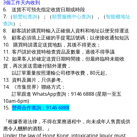
3個工作天內收到
6. 送貨不可預先指定收貨日期或時段
7. （
順豐站查詢
）；（
順豐服務中心查詢
），（
智能櫃地址
查詢
）；
8. 顧客請於購買時輸入正確個人資料和地址以便安排運送
9. 顧客必須填上正確的手提電話號碼；以便接收通知短訊
10. 購買時請選定送貨地點，其後不得更改；
11. 客戶請於收貨時檢查貨品及數量，過後不得爭議
12. 如果客人於確定送貨日期時間後，但最終臨時未能收
貨，再次派送需繳付額外運費，
以訂單重量按照運輸公司標準收費，80元起。
13. 資料及圖片，只供參考。
14. 《市集世界》聯絡方式：
訂單跟進 WhatsApp查詢：9146 6888 (星期一至五
10am-6pm)
15.
營商合作查詢：9146 6888
『根據香港法律，不得在業務過程中，向未成年人售賣或供
應令人醺醉的酒類。』
Under the law of Hong Kong, intoxicating liquor must