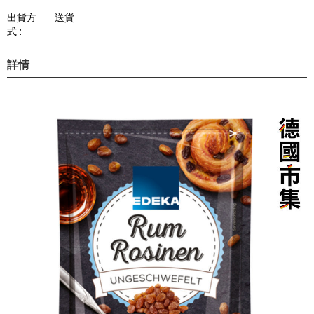
出貨方
送貨
式 :
詳情