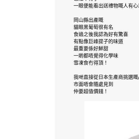
一眼便能看出送禮物嘅人有心
岡山縣出產嘅
貓眼黑葡萄很有名
食過之後我認為好有驚喜
有點像巨峰提子的味道
最重要係好鮮甜
一啲都唔覺得化學味
雪凍食冇得頂！
我哋直接從日本生產商挑選嘅
市面唔會隨處見到
仲要超值價錢！