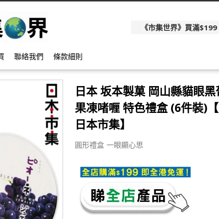
《市集世界》買滿$199
買
聯絡我們
條款細則
日本 坂本製菓 岡山縣貓眼黑
果凍啫喱 特色禮盒 (6件裝)【
日本市集】
圓形禮盒 一眼顯心思