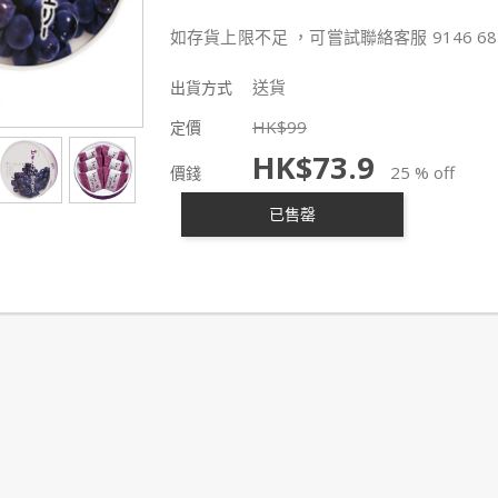
如存貨上限不足 ，可嘗試聯絡客服 9146 68
送貨
出貨方式
HK$
99
定價
HK$
73.9
25 % off
價錢
已售罄