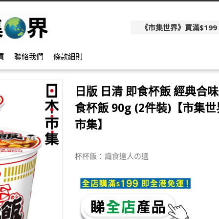
《市集世界》買滿$199
買
聯絡我們
條款細則
日版 日清 即食杯飯 經典合味
食杯飯 90g (2件裝)【市集世
市集】
杯杯飯：識食達人の選