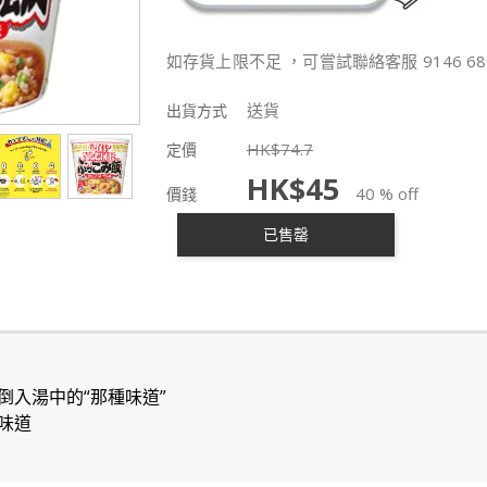
如存貨上限不足 ，可嘗試聯絡客服 9146 68
送貨
出貨方式
HK$
74.7
定價
HK$
45
40 % off
價錢
已售罄
倒入湯中的“那種味道”
味道