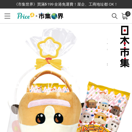
《市集世界》買滿$199 全港免運費！屋企、工商地址都 OK！
0
已加入購物車
查看