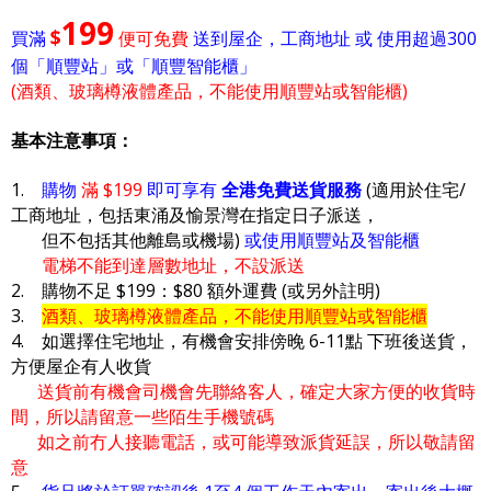
199
$
買滿
便可免費
送到屋企，工商地址 或 使用超過300
個「順豐站」或「順豐智能櫃」
(酒類、玻璃樽液體產品，不能使用順豐站或智能櫃)
基本注意事項：
1.
購物
滿 $199
即可享有
全港免費送貨服務
(適用於住宅/
工商地址，包括東涌及愉景灣在指定日子派送，
但不包括其他離島或機場)
或使用順豐站及智能櫃
電梯不能到達層數地址，不設派送
2. 購物不足 $199：$80 額外運費 (或另外註明)
3.
酒類、玻璃樽液體產品，不能使用順豐站或智能櫃
4. 如選擇住宅地址，有機會安排傍晚 6-11點 下班後送貨，
方便屋企有人收貨
送貨前有機會司機會先聯絡客人，確定大家方便的收貨時
間，所以請留意一些陌生手機號碼
如之前冇人接聽電話，或可能導致派貨延誤，所以敬請留
意