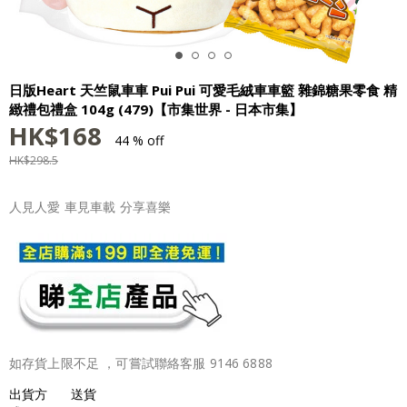
日版Heart 天竺鼠車車 Pui Pui 可愛毛絨車車籃 雜錦糖果零食 精
緻禮包禮盒 104g (479)【市集世界 - 日本市集】
HK$
168
44 % off
HK$
298.5
人見人愛 車見車載 分享喜樂
如存貨上限不足 ，可嘗試聯絡客服 9146 6888
出貨方
送貨