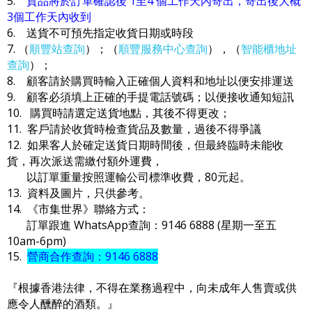
5.
貨品將於訂單確認後 1至4 個工作天內寄出，寄出後大概
3個工作天內收到
6. 送貨不可預先指定收貨日期或時段
7. （
順豐站查詢
）；（
順豐服務中心查詢
），（
智能櫃地址
查詢
）；
8. 顧客請於購買時輸入正確個人資料和地址以便安排運送
9. 顧客必須填上正確的手提電話號碼；以便接收通知短訊
10. 購買時請選定送貨地點，其後不得更改；
11. 客戶請於收貨時檢查貨品及數量，過後不得爭議
12. 如果客人於確定送貨日期時間後，但最終臨時未能收
貨，再次派送需繳付額外運費，
以訂單重量按照運輸公司標準收費，80元起。
13. 資料及圖片，只供參考。
14. 《市集世界》聯絡方式：
訂單跟進 WhatsApp查詢：9146 6888 (星期一至五
10am-6pm)
15.
營商合作查詢：9146 6888
『根據香港法律，不得在業務過程中，向未成年人售賣或供
應令人醺醉的酒類。』