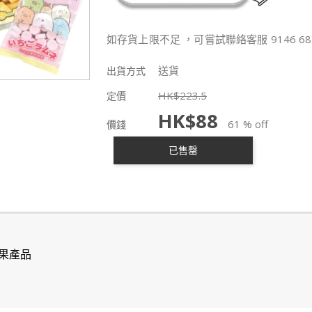
如存貨上限不足 ，可嘗試聯絡客服 9146 68
送貨
出貨方式
HK$
223.5
定價
HK$
88
61 % off
價錢
已售罄
果產品