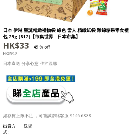
日本 伊琳 聖誕精緻禮物袋 綠色 雪人 精緻紙袋 雜錦糖果零食禮
包 29g (812)【市集世界 - 日本市集】
HK$
33
45 % off
HK$
59.8
日本直送 分享心意 佳節溫馨
如存貨上限不足 ，可嘗試聯絡客服 9146 6888
出貨方
送貨
式 :