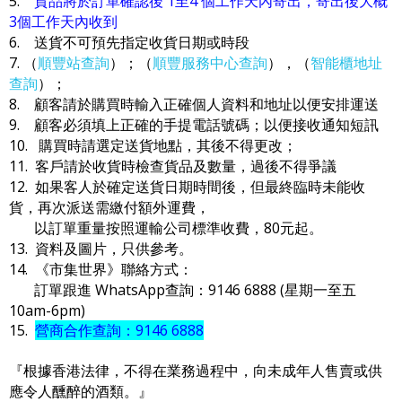
5.
貨品將於訂單確認後 1至4 個工作天內寄出，寄出後大概
3個工作天內收到
6. 送貨不可預先指定收貨日期或時段
7. （
順豐站查詢
）；（
順豐服務中心查詢
），（
智能櫃地址
查詢
）；
8. 顧客請於購買時輸入正確個人資料和地址以便安排運送
9. 顧客必須填上正確的手提電話號碼；以便接收通知短訊
10. 購買時請選定送貨地點，其後不得更改；
11. 客戶請於收貨時檢查貨品及數量，過後不得爭議
12. 如果客人於確定送貨日期時間後，但最終臨時未能收
貨，再次派送需繳付額外運費，
以訂單重量按照運輸公司標準收費，80元起。
13. 資料及圖片，只供參考。
14. 《市集世界》聯絡方式：
訂單跟進 WhatsApp查詢：9146 6888 (星期一至五
10am-6pm)
15.
營商合作查詢：9146 6888
『根據香港法律，不得在業務過程中，向未成年人售賣或供
應令人醺醉的酒類。』