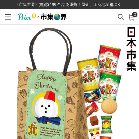
《市集世界》買滿$199 全港免運費！屋企、工商地址都 OK！
0
已加入購物車
查看