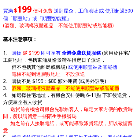
199
$
買滿
便可免費
送到屋企，工商地址 或 使用超過300
個「順豐站」或「順豐智能櫃」
(酒類、玻璃樽液體產品，不能使用順豐站或智能櫃)
基本注意事項：
1.
購物
滿 $199
即可享有
全港免費送貨服務
(適用於住宅/
工商地址，包括東涌及愉景灣在指定日子派送，
但不包括其他離島或機場)
或使用順豐站及智能櫃
電梯不能到達層數地址，不設派送
2. 購物不足 $199：$80 額外運費 (或另外註明)
3.
酒類、玻璃樽液體產品，不能使用順豐站或智能櫃
4. 如選擇住宅地址，有機會安排傍晚 6-11點 下班後送貨，
方便屋企有人收貨
送貨前有機會司機會先聯絡客人，確定大家方便的收貨時
間，所以請留意一些陌生手機號碼
如之前冇人接聽電話，或可能導致派貨延誤，所以敬請留
意