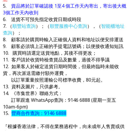
5.
貨品將於訂單確認後 1至4 個工作天內寄出，寄出後大概
3個工作天內收到
6. 送貨不可預先指定收貨日期或時段
7. （
順豐站查詢
）；（
順豐服務中心查詢
），（
智能櫃地址
查詢
）；
8. 顧客請於購買時輸入正確個人資料和地址以便安排運送
9. 顧客必須填上正確的手提電話號碼；以便接收通知短訊
10. 購買時請選定送貨地點，其後不得更改；
11. 客戶請於收貨時檢查貨品及數量，過後不得爭議
12. 如果客人於確定送貨日期時間後，但最終臨時未能收
貨，再次派送需繳付額外運費，
以訂單重量按照運輸公司標準收費，80元起。
13. 資料及圖片，只供參考。
14. 《市集世界》聯絡方式：
訂單跟進 WhatsApp查詢：9146 6888 (星期一至五
10am-6pm)
15.
營商合作查詢：9146 6888
『根據香港法律，不得在業務過程中，向未成年人售賣或供