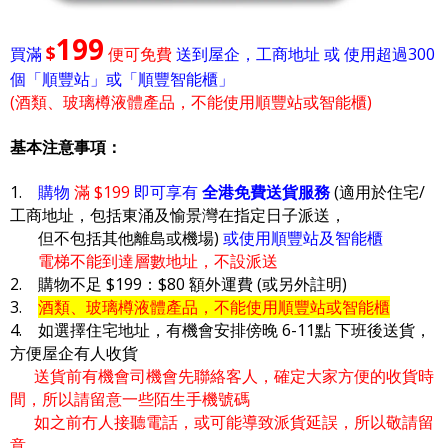
199
$
買滿
便可免費
送到屋企，工商地址 或 使用超過300
個「順豐站」或「順豐智能櫃」
(酒類、玻璃樽液體產品，不能使用順豐站或智能櫃)
基本注意事項：
1.
購物
滿 $199
即可享有
全港免費送貨服務
(適用於住宅/
工商地址，包括東涌及愉景灣在指定日子派送，
但不包括其他離島或機場)
或使用順豐站及智能櫃
電梯不能到達層數地址，不設派送
2. 購物不足 $199：$80 額外運費 (或另外註明)
3.
酒類、玻璃樽液體產品，不能使用順豐站或智能櫃
4. 如選擇住宅地址，有機會安排傍晚 6-11點 下班後送貨，
方便屋企有人收貨
送貨前有機會司機會先聯絡客人，確定大家方便的收貨時
間，所以請留意一些陌生手機號碼
如之前冇人接聽電話，或可能導致派貨延誤，所以敬請留
意