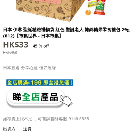
日本 伊琳 聖誕精緻禮物袋 紅色 聖誕老人 雜錦糖果零食禮包 29g
(812)【市集世界 - 日本市集】
HK$
33
45 % off
HK$
59.8
日本直送 分享心意 佳節溫馨
如存貨上限不足 ，可嘗試聯絡客服 9146 6888
出貨方
送貨