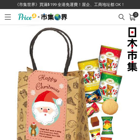
《市集世界》買滿$199 全港免運費！屋企、工商地址都 OK！
0
已加入購物車
查看