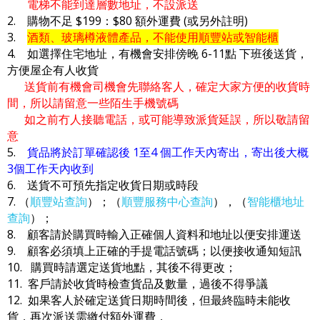
電梯不能到達層數地址，不設派送
2. 購物不足 $199：$80 額外運費 (或另外註明)
3.
酒類、玻璃樽液體產品，不能使用順豐站或智能櫃
4. 如選擇住宅地址，有機會安排傍晚 6-11點 下班後送貨，
方便屋企有人收貨
送貨前有機會司機會先聯絡客人，確定大家方便的收貨時
間，所以請留意一些陌生手機號碼
如之前冇人接聽電話，或可能導致派貨延誤，所以敬請留
意
5.
貨品將於訂單確認後 1至4 個工作天內寄出，寄出後大概
3個工作天內收到
6. 送貨不可預先指定收貨日期或時段
7. （
順豐站查詢
）；（
順豐服務中心查詢
），（
智能櫃地址
查詢
）；
8. 顧客請於購買時輸入正確個人資料和地址以便安排運送
9. 顧客必須填上正確的手提電話號碼；以便接收通知短訊
10. 購買時請選定送貨地點，其後不得更改；
11. 客戶請於收貨時檢查貨品及數量，過後不得爭議
12. 如果客人於確定送貨日期時間後，但最終臨時未能收
貨，再次派送需繳付額外運費，