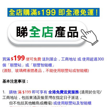
199
$
買滿
便可免費
送到屋企，工商地址 或 使用超過300
個「順豐站」或「順豐智能櫃」
(酒類、玻璃樽液體產品，不能使用順豐站或智能櫃)
基本注意事項：
1.
購物
滿 $199
即可享有
全港免費送貨服務
(適用於住宅/
工商地址，包括東涌及愉景灣在指定日子派送，
但不包括其他離島或機場)
或使用順豐站及智能櫃