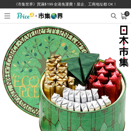
《市集世界》買滿$199 全港免運費！屋企、工商地址都 OK！
0
已加入購物車
查看