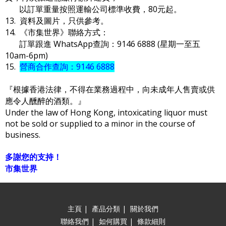
以訂單重量按照運輸公司標準收費，80元起。
13. 資料及圖片，只供參考。
14. 《市集世界》聯絡方式：
訂單跟進 WhatsApp查詢：9146 6888 (星期一至五
10am-6pm)
15.
營商合作查詢：9146 6888
『根據香港法律，不得在業務過程中，向未成年人售賣或供
應令人醺醉的酒類。』
Under the law of Hong Kong, intoxicating liquor must
not be sold or supplied to a minor in the course of
business.
多謝您的支持！
市集世界
主頁
|
產品分類
|
關於我們
聯絡我們
|
如何購買
|
條款細則