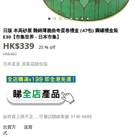
日版 本高砂屋 雜錦薄脆曲奇蛋卷禮盒 (47包) 圓罐禮盒裝
E30【市集世界 - 日本市集】
HK$
339
25 % off
HK$
450
日本直送 原裝花紙包裝
如存貨上限不足 ，可嘗試聯絡客服 9146 6888
出貨方
送貨
式 :