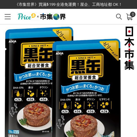
《市集世界》買滿$199 全港免運費！屋企、工商地址都 OK！
0
已加入購物車
查看