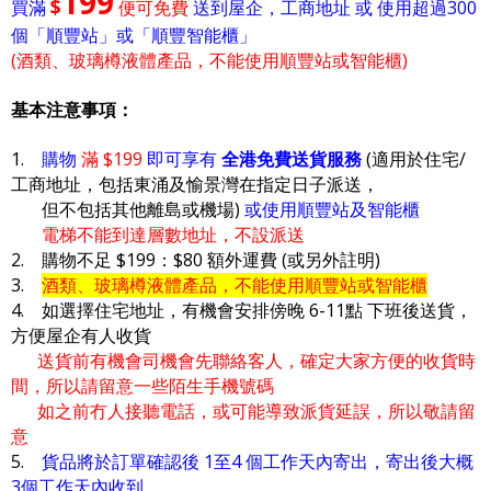
199
$
買滿
便可免費
送到屋企，工商地址 或 使用超過300
個「順豐站」或「順豐智能櫃」
(酒類、玻璃樽液體產品，不能使用順豐站或智能櫃)
基本注意事項：
1.
購物
滿 $199
即可享有
全港免費送貨服務
(適用於住宅/
工商地址，包括東涌及愉景灣在指定日子派送，
但不包括其他離島或機場)
或使用順豐站及智能櫃
電梯不能到達層數地址，不設派送
2. 購物不足 $199：$80 額外運費 (或另外註明)
3.
酒類、玻璃樽液體產品，不能使用順豐站或智能櫃
4. 如選擇住宅地址，有機會安排傍晚 6-11點 下班後送貨，
方便屋企有人收貨
送貨前有機會司機會先聯絡客人，確定大家方便的收貨時
間，所以請留意一些陌生手機號碼
如之前冇人接聽電話，或可能導致派貨延誤，所以敬請留
意
5.
貨品將於訂單確認後 1至4 個工作天內寄出，寄出後大概
3個工作天內收到