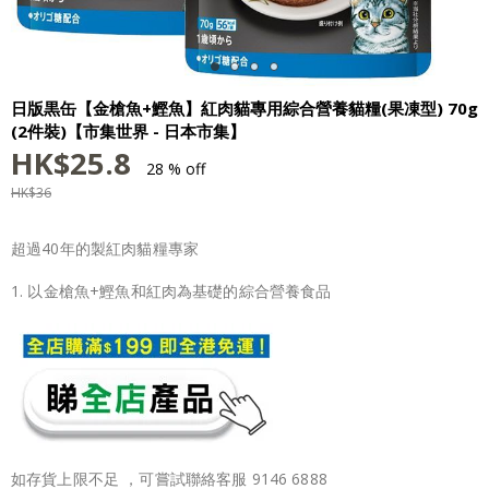
日版黒缶【金槍魚+鰹魚】紅肉貓專用綜合營養貓糧(果凍型) 70g
(2件裝)【市集世界 - 日本市集】
HK$
25.8
28 % off
HK$
36
超過40年的製紅肉貓糧專家
1. 以金槍魚+鰹魚和紅肉為基礎的綜合營養食品
如存貨上限不足 ，可嘗試聯絡客服 9146 6888