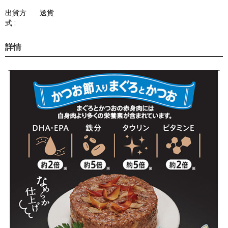
出貨方
送貨
式 :
詳情