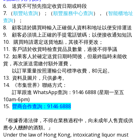
6. 送貨不可預先指定收貨日期或時段
7. （
順豐站查詢
）；（
順豐服務中心查詢
），（
智能櫃地址
查詢
）；
8. 顧客請於購買時輸入正確個人資料和地址以便安排運送
9. 顧客必須填上正確的手提電話號碼；以便接收通知短訊
10. 購買時請選定送貨地點，其後不得更改；
11. 客戶請於收貨時檢查貨品及數量，過後不得爭議
12. 如果客人於確定送貨日期時間後，但最終臨時未能收
貨，再次派送需繳付額外運費，
以訂單重量按照運輸公司標準收費，80元起。
13. 資料及圖片，只供參考。
14. 《市集世界》聯絡方式：
訂單跟進 WhatsApp查詢：9146 6888 (星期一至五
10am-6pm)
15.
營商合作查詢：9146 6888
『根據香港法律，不得在業務過程中，向未成年人售賣或供
應令人醺醉的酒類。』
Under the law of Hong Kong, intoxicating liquor must