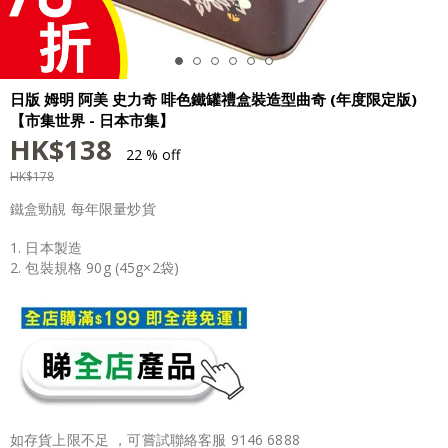
日版 姆明 阿美 史力奇 啡色鐵罐禮盒裝造型曲奇 (年度限定版)
【市集世界 - 日本市集】
HK$
138
22 % off
HK$
178
鐵盒勁靚 每年限量炒貨
1. 日本製造
2. 包裝規格 90g (45g×2袋)
如存貨上限不足 ，可嘗試聯絡客服 9146 6888