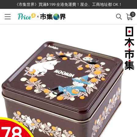
《市集世界》買滿$199 全港免運費！屋企、工商地址都 OK！
0
已加入購物車
查看