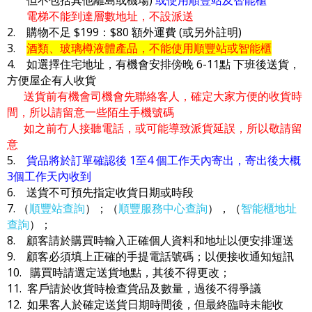
電梯不能到達層數地址，不設派送
2. 購物不足 $199：$80 額外運費 (或另外註明)
3.
酒類、玻璃樽液體產品，不能使用順豐站或智能櫃
4. 如選擇住宅地址，有機會安排傍晚 6-11點 下班後送貨，
方便屋企有人收貨
送貨前有機會司機會先聯絡客人，確定大家方便的收貨時
間，所以請留意一些陌生手機號碼
如之前冇人接聽電話，或可能導致派貨延誤，所以敬請留
意
5.
貨品將於訂單確認後 1至4 個工作天內寄出，寄出後大概
3個工作天內收到
6. 送貨不可預先指定收貨日期或時段
7. （
順豐站查詢
）；（
順豐服務中心查詢
），（
智能櫃地址
查詢
）；
8. 顧客請於購買時輸入正確個人資料和地址以便安排運送
9. 顧客必須填上正確的手提電話號碼；以便接收通知短訊
10. 購買時請選定送貨地點，其後不得更改；
11. 客戶請於收貨時檢查貨品及數量，過後不得爭議
12. 如果客人於確定送貨日期時間後，但最終臨時未能收