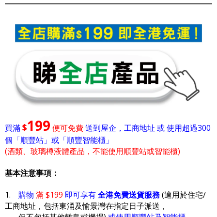
199
$
買滿
便可免費
送到屋企，工商地址 或 使用超過300
個「順豐站」或「順豐智能櫃」
(酒類、玻璃樽液體產品，不能使用順豐站或智能櫃)
基本注意事項：
1.
購物
滿 $199
即可享有
全港免費送貨服務
(適用於住宅/
工商地址，包括東涌及愉景灣在指定日子派送，
但不包括其他離島或機場)
或使用順豐站及智能櫃