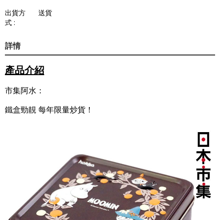
出貨方
送貨
式 :
詳情
產品介紹
市集阿水：
鐵盒勁靚 每年限量炒貨！