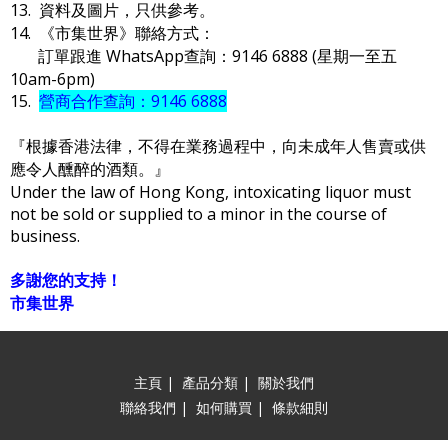
13. 資料及圖片，只供參考。
14. 《市集世界》聯絡方式：
訂單跟進 WhatsApp查詢：9146 6888 (星期一至五
10am-6pm)
15.
營商合作查詢：9146 6888
『根據香港法律，不得在業務過程中，向未成年人售賣或供
應令人醺醉的酒類。』
Under the law of Hong Kong, intoxicating liquor must
not be sold or supplied to a minor in the course of
business.
多謝您的支持！
市集世界
主頁
|
產品分類
|
關於我們
聯絡我們
|
如何購買
|
條款細則