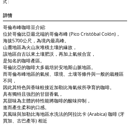
式 :
詳情
哥倫布峰咖啡豆介紹:
位於哥倫比亞最北端的哥倫布峰 (Pico Cristóbal Colón)，
海拔5700公尺，為境內最高峰。
山麓地區為火山灰堆積土壤的緣故，
該地區自古以來土壤肥沃，再加上氣候合宜，
是知名的咖啡產區。
哥倫比亞的咖啡大多栽培於安地斯山脈地區。
而哥倫布峰地區的氣候、環境、土壤等條件與一般的栽種區
不同，
因此其特色與香味較接近加勒比海氣候所孕育的咖啡。
具有獨特且強烈的甘甜香氣，
其甜味為主體的特性能將咖啡的酸味抑制，
進而產生柔和的口感。
其風味與加勒比海地區水洗法的阿拉比卡 (Arabica) 咖啡 (牙
買加、古巴產等) 相近