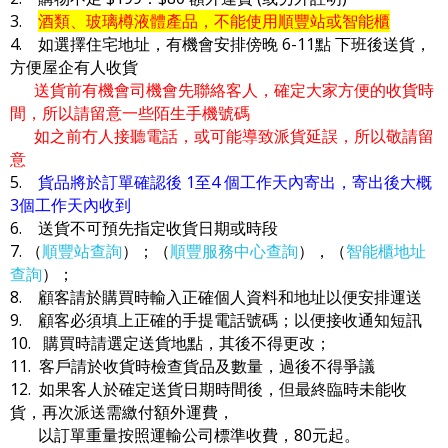
3.
酒類、玻璃樽液體產品，不能使用順豐站或智能櫃
4. 如選擇住宅地址，有機會安排傍晚 6-11點 下班後送貨，
方便屋企有人收貨
送貨前有機會司機會先聯絡客人，確定大家方便的收貨時
間，所以請留意一些陌生手機號碼
如之前冇人接聽電話，或可能導致派貨延誤，所以敬請留
意
5.
貨品將於訂單確認後 1至4 個工作天內寄出，寄出後大概
3個工作天內收到
6. 送貨不可預先指定收貨日期或時段
7. （
順豐站查詢
）；（
順豐服務中心查詢
），（
智能櫃地址
查詢
）；
8. 顧客請於購買時輸入正確個人資料和地址以便安排運送
9. 顧客必須填上正確的手提電話號碼；以便接收通知短訊
10. 購買時請選定送貨地點，其後不得更改；
11. 客戶請於收貨時檢查貨品及數量，過後不得爭議
12. 如果客人於確定送貨日期時間後，但最終臨時未能收
貨，再次派送需繳付額外運費，
以訂單重量按照運輸公司標準收費，80元起。