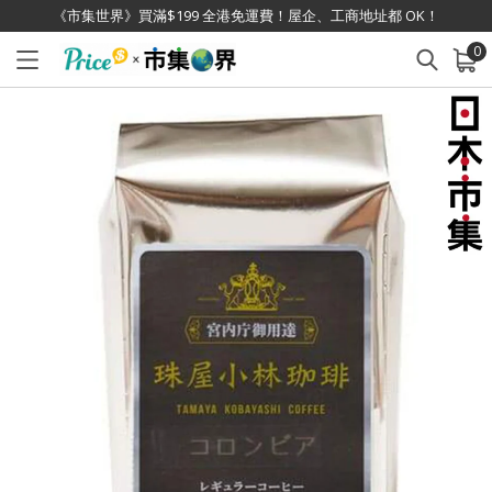
《市集世界》買滿$199 全港免運費！屋企、工商地址都 OK！
0
已加入購物車
查看