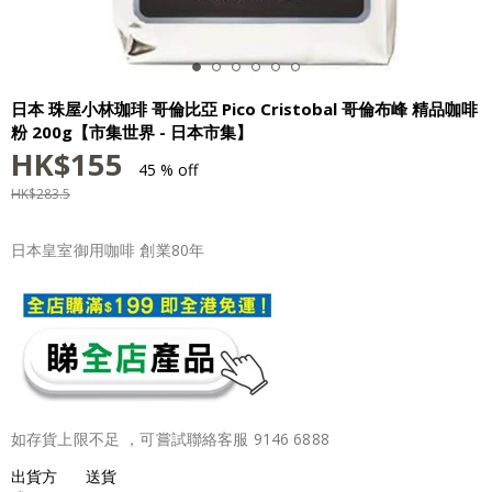
日本 珠屋小林珈琲 哥倫比亞 Pico Cristobal 哥倫布峰 精品咖啡
粉 200g【市集世界 - 日本市集】
HK$
155
45 % off
HK$
283.5
日本皇室御用咖啡 創業80年
如存貨上限不足 ，可嘗試聯絡客服 9146 6888
出貨方
送貨