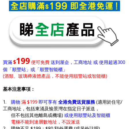
199
$
買滿
便可免費
送到屋企，工商地址 或 使用超過300
個「順豐站」或「順豐智能櫃」
(酒類、玻璃樽液體產品，不能使用順豐站或智能櫃)
基本注意事項：
1.
購物
滿 $199
即可享有
全港免費送貨服務
(適用於住宅/
工商地址，包括東涌及愉景灣在指定日子派送，
但不包括其他離島或機場)
或使用順豐站及智能櫃
電梯不能到達層數地址，不設派送
2. 購物不足 $199：$80 額外運費 (或另外註明)