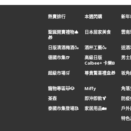
熱賣排行
本週閃購
新年市
聖誕開賣禮物🎄
日本居家美食
雲南
🎁
日版清酒梅酒🍶
酒杯工藝🍶
送酒
德國市集🍺
高級日版
男士
Calbee+ 卡樂B
超級市場🛒
尊貴驚喜禮盒🎁
坂角
寵物專區🐱🐶
Miffy
角落
茶壺
即沖即飲🍹
防疫
泰國市集登場🥻
家居用品🏡
戶外用
特色