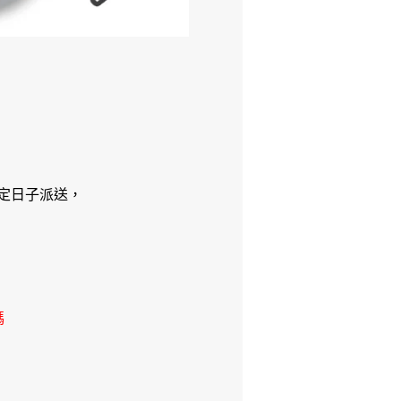
定日子派送，
碼