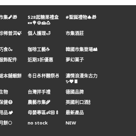
集🧨🎁
$28起糖果禮盒
#聖誕禮物🎄🎁
🍬🍭🍪🍰🍮
珍稀普洱🍃
個人護理🛁
市集酒莊
巧食🍶
咖啡工藝☕
韓國巿集登場🎎
服飾配件
近期3折優惠
夢幻菓子
総本舖蝦餅
冬日🍜杯麵祭🍜
濃情浪漫朱古力
✨💖🍫
生物
台灣拌手禮
德國品牌
保健😷
農藝市集🌾
英國利口酒🍾
品🏕️
母嬰專區👶🏻🍼
最新產品
月餅🌕
no stock
NEW