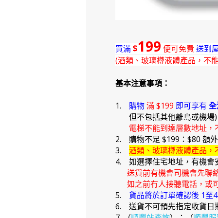
199
$
買滿
便可免費
送到屋
(酒類、玻璃樽液體產品，不
基本注意事項：
1.
購物
滿 $199
即可享有
全
但不包括其他離島或機場
電梯不能到達層數地址，
2. 購物不足 $199：$80 額
3.
酒類、玻璃樽液體產品，
4. 如選擇住宅地址，有機會
送貨前有機會司機會先聯
如之前冇人接聽電話，或可
5.
貨品將於訂單確認後 1至
6. 送貨不可預先指定收貨日
7. （
順豐站查詢
）；（
順豐服