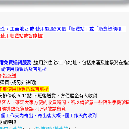
企，工商地址 或 使用超過300個「順豐站」或「順豐智能櫃」
能使用順豐站或智能櫃)
港免費送貨服務
(適用於住宅/工商地址，包括東涌及愉景灣在指
)
或使用順豐站及智能櫃
不設派送
外運費 (或另外註明)
不能使用順豐站或智能櫃
安排傍晚 6-11點 下班後送貨，方便屋企有人收貨
絡客人，確定大家方便的收貨時間，所以請留意一些陌生手機號
能導致派貨延誤，所以敬請留意
4 個工作天內寄出，寄出後大概 3個工作天內收到
期或時段
務中心查詢
），（
智能櫃地址查詢
）；