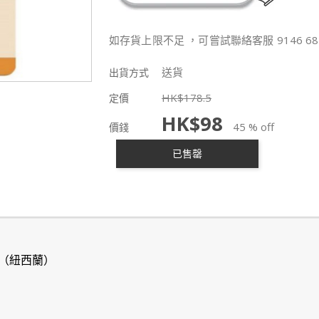
如存貨上限不足 ，可嘗試聯絡客服 9146 68
送貨
出貨方式
HK$
178.5
定價
HK$
98
45 % off
價錢
已售罄
（紐西蘭）