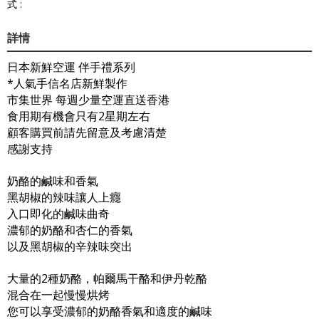
式 :
詳情
日本新鮮空運 伴手禮系列
*人氣手信名店新鮮製作
市集世界 每週少量空運直送香港
食用期有機會只有2星期左右
顧客購買前請先留意及考慮清楚
感謝支持
奶酪的鹹味和香氣
黑胡椒的辣味讓人上癮
入口即化的鹹味曲奇
濃郁的奶酪和杏仁的香氣
以及黑胡椒的辛辣味突出
大量的2種奶酪，帕爾馬干酪和伊丹乾酪
混合在一起慢慢烘烤
您可以享受濃郁的奶酪香氣和適度的鹹味