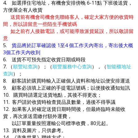
4. 如選擇住宅地址，有機會安排傍晚 6-11點 下班後送貨，
方便屋企有人收貨
送貨前有機會司機會先聯絡客人，確定大家方便的收貨時
間，所以請留意一些陌生手機號碼
如之前冇人接聽電話，或可能導致派貨延誤，所以敬請留
意
5.
貨品將於訂單確認後 1至4 個工作天內寄出，寄出後大概
3個工作天內收到
6. 送貨不可預先指定收貨日期或時段
7. （
順豐站查詢
）；（
順豐服務中心查詢
），（
智能櫃地址
查詢
）；
8. 顧客請於購買時輸入正確個人資料和地址以便安排運送
9. 顧客必須填上正確的手提電話號碼；以便接收通知短訊
10. 購買時請選定送貨地點，其後不得更改；
11. 客戶請於收貨時檢查貨品及數量，過後不得爭議
12. 如果客人於確定送貨日期時間後，但最終臨時未能收
貨，再次派送需繳付額外運費，
以訂單重量按照運輸公司標準收費，80元起。
13. 資料及圖片，只供參考。
14. 《市集世界》聯絡方式：