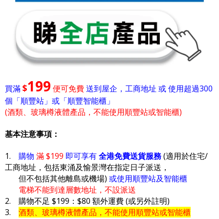
199
$
買滿
便可免費
送到屋企，工商地址 或 使用超過300
個「順豐站」或「順豐智能櫃」
(酒類、玻璃樽液體產品，不能使用順豐站或智能櫃)
基本注意事項：
1.
購物
滿 $199
即可享有
全港免費送貨服務
(適用於住宅/
工商地址，包括東涌及愉景灣在指定日子派送，
但不包括其他離島或機場)
或使用順豐站及智能櫃
電梯不能到達層數地址，不設派送
2. 購物不足 $199：$80 額外運費 (或另外註明)
3.
酒類、玻璃樽液體產品，不能使用順豐站或智能櫃