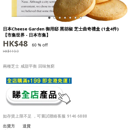
日本Cheese Garden 御用邸 黑胡椒 芝士曲奇禮盒 (1盒4件)
【市集世界 - 日本市集】
HK$
48
60 % off
HK$
119.9
兩種芝士 咸甜平衡 回味無窮
如存貨上限不足 ，可嘗試聯絡客服 9146 6888
出貨方
送貨