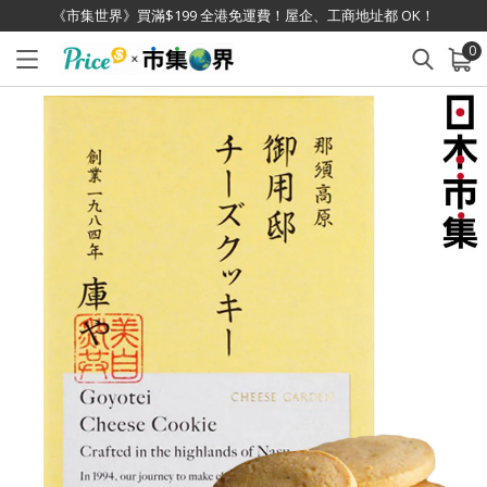
《市集世界》買滿$199 全港免運費！屋企、工商地址都 OK！
0
已加入購物車
查看