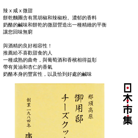
辣 x 咸 x 微甜
餅乾麵團含有黑胡椒和辣椒粉。濃郁的香料
奶酪的鹹味和餅乾的微甜營造出一種精緻的平衡
讓您回味無窮
與酒精的良好相容性！
推薦給不喜歡甜食的人
一種成熟的曲奇，與葡萄酒和香檳相得益彰
帶有黃油和杏仁的香氣
奶酪本身的豐富性，以及恰到好處的鹹味