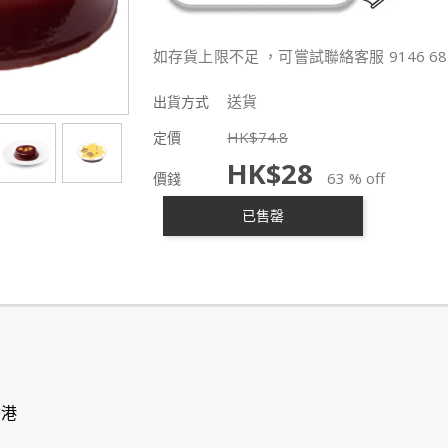
如存貨上限不足 ，可嘗試聯絡客服 9146 68
送貨
出貨方式
HK$
74.8
定價
HK$
28
63 % off
價錢
已售罄
香港