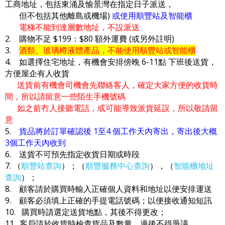
工商地址，包括東涌及愉景灣在指定日子派送，
但不包括其他離島或機場)
或使用順豐站及智能櫃
電梯不能到達層數地址，不設派送
2. 購物不足 $199：$80 額外運費 (或另外註明)
3.
酒類、玻璃樽液體產品，不能使用順豐站或智能櫃
4. 如選擇住宅地址，有機會安排傍晚 6-11點 下班後送貨，
方便屋企有人收貨
送貨前有機會司機會先聯絡客人，確定大家方便的收貨時
間，所以請留意一些陌生手機號碼
如之前冇人接聽電話，或可能導致派貨延誤，所以敬請留
意
5.
貨品將於訂單確認後 1至4 個工作天內寄出，寄出後大概
3個工作天內收到
6. 送貨不可預先指定收貨日期或時段
7. （
順豐站查詢
）；（
順豐服務中心查詢
），（
智能櫃地址
查詢
）；
8. 顧客請於購買時輸入正確個人資料和地址以便安排運送
9. 顧客必須填上正確的手提電話號碼；以便接收通知短訊
10. 購買時請選定送貨地點，其後不得更改；
11. 客戶請於收貨時檢查貨品及數量，過後不得爭議