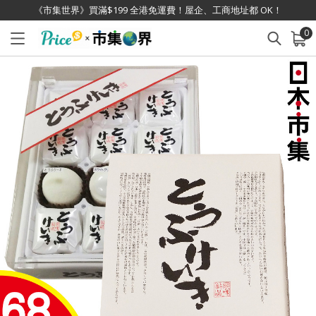
《市集世界》買滿$199 全港免運費！屋企、工商地址都 OK！
0
已加入購物車
查看