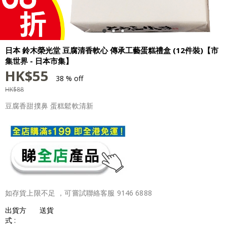
日本 鈴木榮光堂 豆腐清香軟心 傳承工藝蛋糕禮盒 (12件裝)【市
集世界 - 日本市集】
HK$
55
38 % off
HK$
88
豆腐香甜撲鼻 蛋糕鬆軟清新
如存貨上限不足 ，可嘗試聯絡客服 9146 6888
出貨方
送貨
式 :