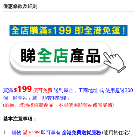
優惠條款及細則
199
$
買滿
便可免費
送到屋企，工商地址 或 使用超過300
個「順豐站」或「順豐智能櫃」
(酒類、玻璃樽液體產品，不能使用順豐站或智能櫃)
基本注意事項：
1.
購物
滿 $199
即可享有
全港免費送貨服務
(適用於住宅/