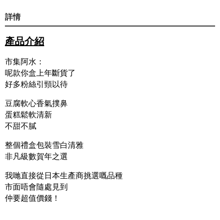
詳情
產品介紹
市集阿水：
呢款你盒上年斷貨了
好多粉絲引頸以待
豆腐軟心香氣撲鼻
蛋糕鬆軟清新
不甜不膩
整個禮盒包裝雪白清雅
非凡級數賀年之選
我哋直接從日本生產商挑選嘅品種
市面唔會隨處見到
仲要超值價錢！