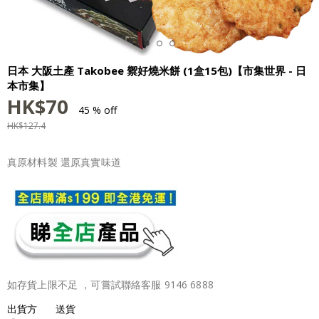
日本 大阪土產 Takobee 禦好燒米餅 (1盒15包)【市集世界 - 日
本市集】
HK$
70
45 % off
HK$
127.4
真原材料製 還原真實味道
如存貨上限不足 ，可嘗試聯絡客服 9146 6888
出貨方
送貨