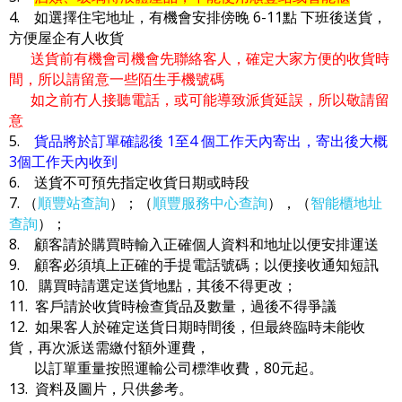
4. 如選擇住宅地址，有機會安排傍晚 6-11點 下班後送貨，
方便屋企有人收貨
送貨前有機會司機會先聯絡客人，確定大家方便的收貨時
間，所以請留意一些陌生手機號碼
如之前冇人接聽電話，或可能導致派貨延誤，所以敬請留
意
5.
貨品將於訂單確認後 1至4 個工作天內寄出，寄出後大概
3個工作天內收到
6. 送貨不可預先指定收貨日期或時段
7. （
順豐站查詢
）；（
順豐服務中心查詢
），（
智能櫃地址
查詢
）；
8. 顧客請於購買時輸入正確個人資料和地址以便安排運送
9. 顧客必須填上正確的手提電話號碼；以便接收通知短訊
10. 購買時請選定送貨地點，其後不得更改；
11. 客戶請於收貨時檢查貨品及數量，過後不得爭議
12. 如果客人於確定送貨日期時間後，但最終臨時未能收
貨，再次派送需繳付額外運費，
以訂單重量按照運輸公司標準收費，80元起。
13. 資料及圖片，只供參考。