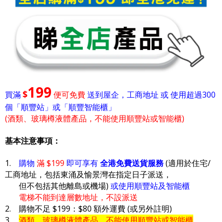
199
$
買滿
便可免費
送到屋企，工商地址 或 使用超過300
個「順豐站」或「順豐智能櫃」
(酒類、玻璃樽液體產品，不能使用順豐站或智能櫃)
基本注意事項：
1.
購物
滿 $199
即可享有
全港免費送貨服務
(適用於住宅/
工商地址，包括東涌及愉景灣在指定日子派送，
但不包括其他離島或機場)
或使用順豐站及智能櫃
電梯不能到達層數地址，不設派送
2. 購物不足 $199：$80 額外運費 (或另外註明)
3.
酒類、玻璃樽液體產品，不能使用順豐站或智能櫃