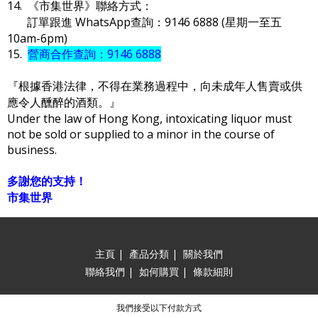
14. 《市集世界》聯絡方式：
訂單跟進 WhatsApp查詢：9146 6888 (星期一至五
10am-6pm)
15.
營商合作查詢：9146 6888
『根據香港法律，不得在業務過程中，向未成年人售賣或供
應令人醺醉的酒類。』
Under the law of Hong Kong, intoxicating liquor must
not be sold or supplied to a minor in the course of
business.
多謝您的支持！
市集世界
主頁
|
產品分類
|
關於我們
聯絡我們
|
如何購買
|
條款細則
我們接受以下付款方式