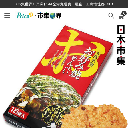
《市集世界》買滿$199 全港免運費！屋企、工商地址都 OK！
0
已加入購物車
查看