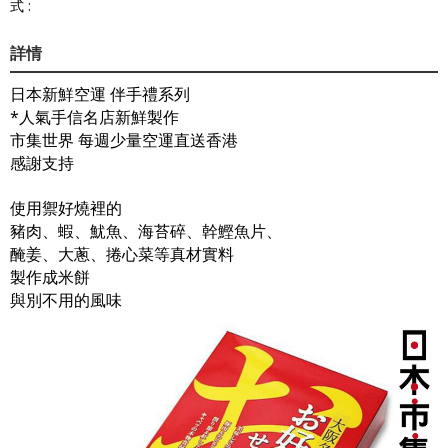
式 :
詳情
日本新鮮空運 伴手禮系列
*人氣手信名店新鮮製作
市集世界 每週少量空運直送香港
感謝支持
使用禦好燒裡的
豬肉、蝦、魷魚、海苔碎、幹鰹魚片、
醃姜、大蔥、捲心菜等真材實料
製作成米餅
與別不用的風味