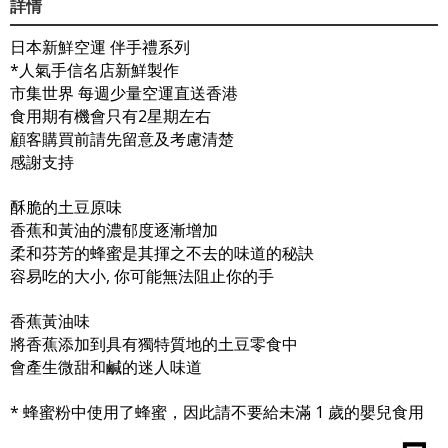
詳情
日本新鮮空運 伴手禮系列
*人氣手信名店新鮮製作
市集世界 每週少量空運直送香港
食用期有機會只有2星期左右
顧客購買前請先留意及考慮清楚
感謝支持
酥脆的土豆原味
香蕉和黃油的濃郁度逐漸增加
柔和芬芳的蜂蜜是其揮之不去的味道的秘訣
容易吃的大小, 你可能無法阻止你的手
香蕉黃油味
將香蕉添加到具有獨特質地的土豆零食中
會產生微甜和鹹的迷人味道
* 蜂蜜粉中使用了蜂蜜，因此請不要給未滿 1 歲的嬰兒食用