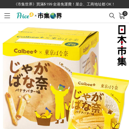
《市集世界》買滿$199 全港免運費！屋企、工商地址都 OK！
0
已加入購物車
查看