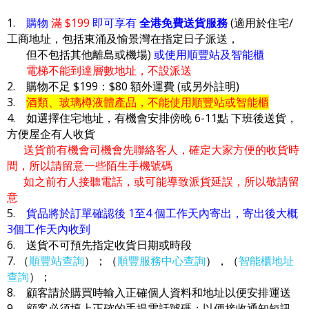
1.
購物
滿 $199
即可享有
全港免費送貨服務
(適用於住宅/
工商地址，包括東涌及愉景灣在指定日子派送，
但不包括其他離島或機場)
或使用順豐站及智能櫃
電梯不能到達層數地址，不設派送
2. 購物不足 $199：$80 額外運費 (或另外註明)
3.
酒類、玻璃樽液體產品，不能使用順豐站或智能櫃
4. 如選擇住宅地址，有機會安排傍晚 6-11點 下班後送貨，
方便屋企有人收貨
送貨前有機會司機會先聯絡客人，確定大家方便的收貨時
間，所以請留意一些陌生手機號碼
如之前冇人接聽電話，或可能導致派貨延誤，所以敬請留
意
5.
貨品將於訂單確認後 1至4 個工作天內寄出，寄出後大概
3個工作天內收到
6. 送貨不可預先指定收貨日期或時段
7. （
順豐站查詢
）；（
順豐服務中心查詢
），（
智能櫃地址
查詢
）；
8. 顧客請於購買時輸入正確個人資料和地址以便安排運送
9. 顧客必須填上正確的手提電話號碼；以便接收通知短訊