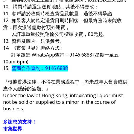
10. 購買時請選定送貨地點，其後不得更改；
11. 客戶請於收貨時檢查貨品及數量，過後不得爭議
12. 如果客人於確定送貨日期時間後，但最終臨時未能收
貨，再次派送需繳付額外運費，
以訂單重量按照運輸公司標準收費，80元起。
13. 資料及圖片，只供參考。
14. 《市集世界》聯絡方式：
訂單跟進 WhatsApp查詢：9146 6888 (星期一至五
10am-6pm)
15.
營商合作查詢：9146 6888
『根據香港法律，不得在業務過程中，向未成年人售賣或供
應令人醺醉的酒類。』
Under the law of Hong Kong, intoxicating liquor must
not be sold or supplied to a minor in the course of
business.
多謝您的支持！
市集世界