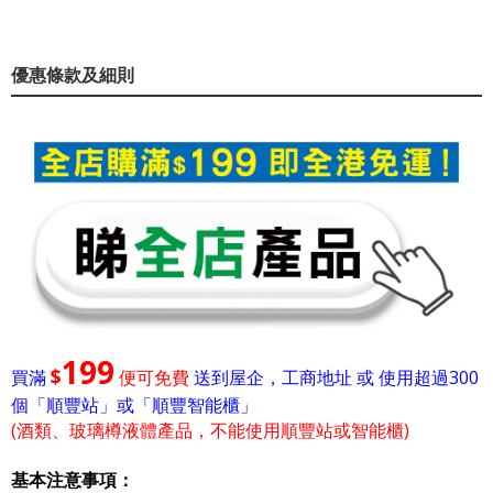
優惠條款及細則
199
$
買滿
便可免費
送到屋企，工商地址 或 使用超過300
個「順豐站」或「順豐智能櫃」
(酒類、玻璃樽液體產品，不能使用順豐站或智能櫃)
基本注意事項：