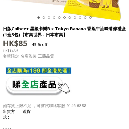
日版Calbee+ 星級卡樂B x Tokyo Banana 香蕉牛油味薯條禮盒
(1盒5包)【市集世界 - 日本市集】
HK$
85
43 % off
HK$
148.5
奢華限定 名店監製 工藝品質
如存貨上限不足 ，可嘗試聯絡客服 9146 6888
出貨方
送貨
式 :